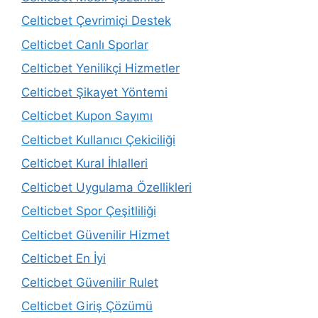
Celticbet Çevrimiçi Destek
Celticbet Canlı Sporlar
Celticbet Yenilikçi Hizmetler
Celticbet Şikayet Yöntemi
Celticbet Kupon Sayımı
Celticbet Kullanıcı Çekiciliği
Celticbet Kural İhlalleri
Celticbet Uygulama Özellikleri
Celticbet Spor Çeşitliliği
Celticbet Güvenilir Hizmet
Celticbet En İyi
Celticbet Güvenilir Rulet
Celticbet Giriş Çözümü