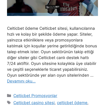
Celticbet ödeme Celticbet sitesi, kullanıcılarına
hızlı ve kolay bir şekilde ödeme yapar. Siteler,
yalnızca etkinliklere veya promosyonlara
katılmak için koşullar yerine getirildiğinde bonus
talep etmek ister. Oyun sektörünün takip ettiği
diğer siteler gibi Celticbet canlı destek hattı
7/24 aktiftir. Oyun sitesine kolaylıkla üye olabilir
ve çeşitli seçeneklerle ticaret yapabilirsiniz.
Oyun sektöründe yer alan oyun sitelerinden …
Devamını oku…
Kategoriler
Celticbet Promosyonlar
Etiketler
Celticbet casino sitesi
,
celticbet ödeme
,