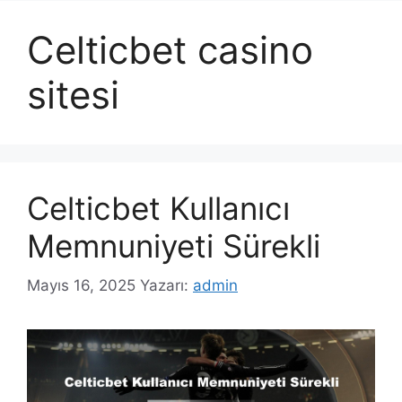
Celticbet casino
sitesi
Celticbet Kullanıcı
Memnuniyeti Sürekli
Mayıs 16, 2025
Yazarı:
admin