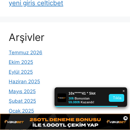
yeni giris celticbet
Arşivler
Temmuz 2026
Ekim 2025
Eylül 2025
Haziran 2025
Mayıs 2025
Şubat 2025
Ocak 2025
×
Aralık 2024