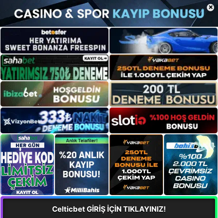
×
Celticbet GİRİŞ İÇİN TIKLAYINIZ!