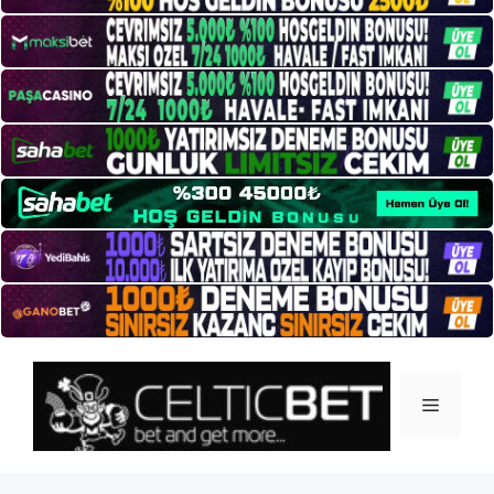
İçeriğe
atla
Menü