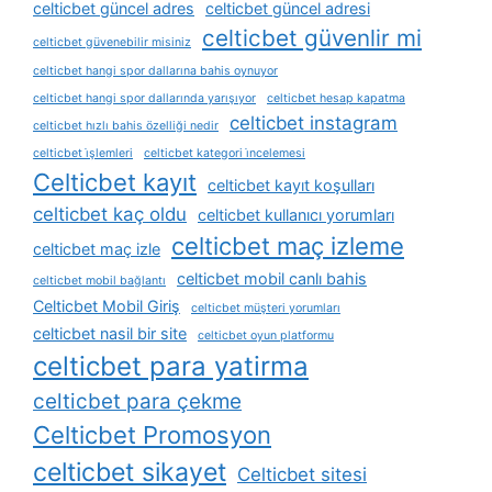
celticbet güncel adres
celticbet güncel adresi
celticbet güvenlir mi
celticbet güvenebilir misiniz
celticbet hangi spor dallarına bahis oynuyor
celticbet hangi spor dallarında yarışıyor
celticbet hesap kapatma
celticbet instagram
celticbet hızlı bahis özelliği nedir
celticbet i̇şlemleri
celticbet kategori i̇ncelemesi
Celticbet kayıt
celticbet kayıt koşulları
celticbet kaç oldu
celticbet kullanıcı yorumları
celticbet maç izleme
celticbet maç izle
celticbet mobil canlı bahis
celticbet mobil bağlantı
Celticbet Mobil Giriş
celticbet müşteri yorumları
celticbet nasil bir site
celticbet oyun platformu
celticbet para yatirma
celticbet para çekme
Celticbet Promosyon
celticbet sikayet
Celticbet sitesi