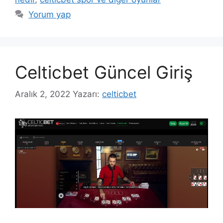
Yorum yap
Celticbet Güncel Giriş
Aralık 2, 2022
Yazarı:
celticbet