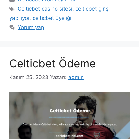
Etiketler
Celticbet casino sitesi
,
celticbet giriş
yapılıyor
,
celticbet üyeliği
Yorum yap
Celticbet Ödeme
Kasım 25, 2023
Yazarı:
admin