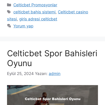
Kategoriler
Celticbet Promosyonlar
Etiketler
celticbet bahis sistemi
,
Celticbet casino
sitesi
,
giris adresi celticbet
Yorum yap
Celticbet Spor Bahisleri
Oyunu
Eylül 25, 2024
Yazarı:
admin