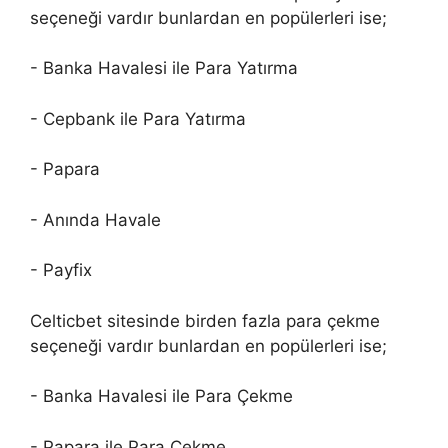
seçeneği vardır bunlardan en popülerleri ise;
- Banka Havalesi ile Para Yatırma
- Cepbank ile Para Yatırma
- Papara
- Anında Havale
- Payfix
Celticbet sitesinde birden fazla para çekme
seçeneği vardır bunlardan en popülerleri ise;
- Banka Havalesi ile Para Çekme
- Papara ile Para Çekme