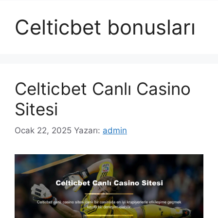
Celticbet bonusları
Celticbet Canlı Casino
Sitesi
Ocak 22, 2025
Yazarı:
admin