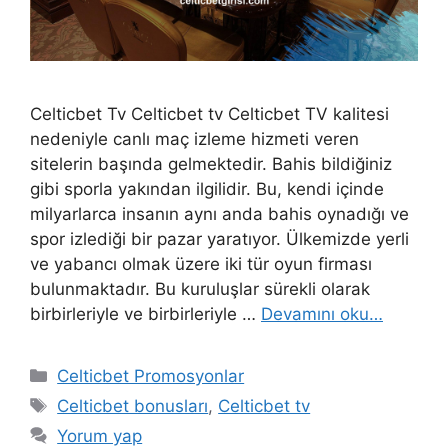
Celticbet Tv Celticbet tv Celticbet TV kalitesi
nedeniyle canlı maç izleme hizmeti veren
sitelerin başında gelmektedir. Bahis bildiğiniz
gibi sporla yakından ilgilidir. Bu, kendi içinde
milyarlarca insanın aynı anda bahis oynadığı ve
spor izlediği bir pazar yaratıyor. Ülkemizde yerli
ve yabancı olmak üzere iki tür oyun firması
bulunmaktadır. Bu kuruluşlar sürekli olarak
birbirleriyle ve birbirleriyle …
Devamını oku…
Kategoriler
Celticbet Promosyonlar
Etiketler
Celticbet bonusları
,
Celticbet tv
Yorum yap