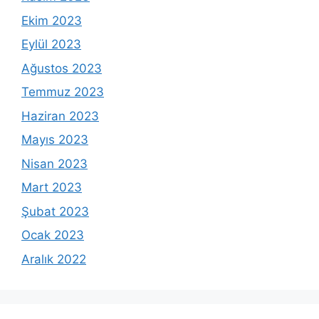
Ekim 2023
Eylül 2023
Ağustos 2023
Temmuz 2023
Haziran 2023
Mayıs 2023
Nisan 2023
Mart 2023
Şubat 2023
Ocak 2023
Aralık 2022