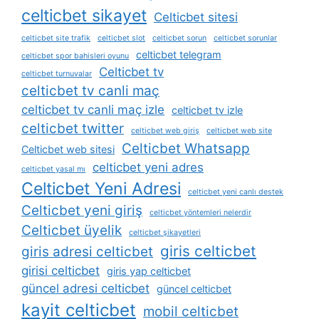
celticbet sikayet
Celticbet sitesi
celticbet site trafik
celticbet slot
celticbet sorun
celticbet sorunlar
celticbet telegram
celticbet spor bahisleri oyunu
Celticbet tv
celticbet turnuvalar
celticbet tv canli maç
celticbet tv canli maç izle
celticbet tv izle
celticbet twitter
celticbet web giriş
celticbet web site
Celticbet Whatsapp
Celticbet web sitesi
celticbet yeni adres
celticbet yasal mı
Celticbet Yeni Adresi
celticbet yeni canlı destek
Celticbet yeni giriş
celticbet yöntemleri nelerdir
Celticbet üyelik
celticbet şikayetleri
giris celticbet
giris adresi celticbet
girisi celticbet
giris yap celticbet
güncel adresi celticbet
güncel celticbet
kayit celticbet
mobil celticbet