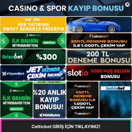
×
Celticbet GİRİŞ İÇİN TIKLAYINIZ!