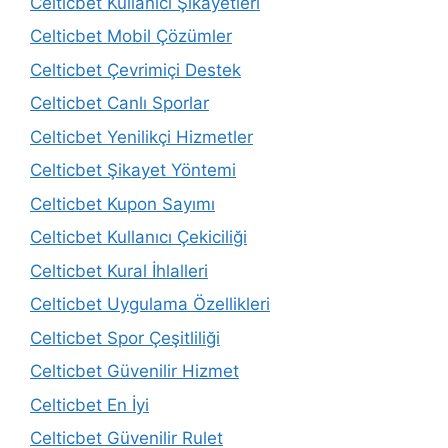
Celticbet Kullanıcı Şikayetleri
Celticbet Mobil Çözümler
Celticbet Çevrimiçi Destek
Celticbet Canlı Sporlar
Celticbet Yenilikçi Hizmetler
Celticbet Şikayet Yöntemi
Celticbet Kupon Sayımı
Celticbet Kullanıcı Çekiciliği
Celticbet Kural İhlalleri
Celticbet Uygulama Özellikleri
Celticbet Spor Çeşitliliği
Celticbet Güvenilir Hizmet
Celticbet En İyi
Celticbet Güvenilir Rulet