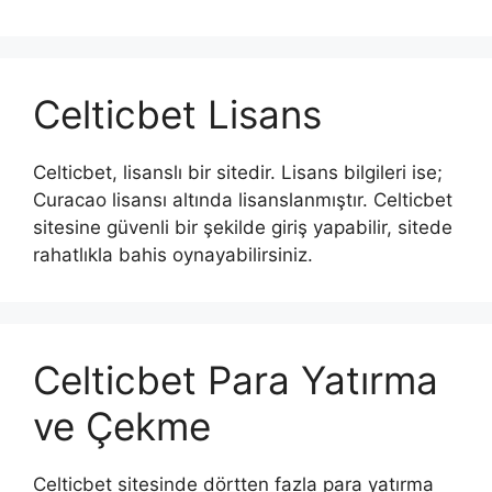
Celticbet Lisans
Celticbet, lisanslı bir sitedir. Lisans bilgileri ise;
Curacao lisansı altında lisanslanmıştır. Celticbet
sitesine güvenli bir şekilde giriş yapabilir, sitede
rahatlıkla bahis oynayabilirsiniz.
Celticbet Para Yatırma
ve Çekme
Celticbet sitesinde dörtten fazla para yatırma