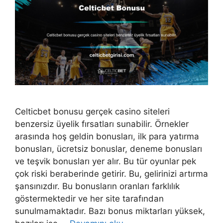
Celticbet bonusu gerçek casino siteleri
benzersiz üyelik fırsatları sunabilir. Örnekler
arasında hoş geldin bonusları, ilk para yatırma
bonusları, ücretsiz bonuslar, deneme bonusları
ve teşvik bonusları yer alır. Bu tür oyunlar pek
çok riski beraberinde getirir. Bu, gelirinizi artırma
şansınızdır. Bu bonusların oranları farklılık
göstermektedir ve her site tarafından
sunulmamaktadır. Bazı bonus miktarları yüksek,