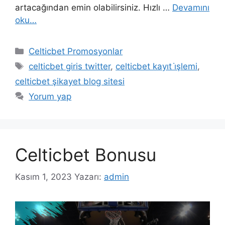
artacağından emin olabilirsiniz. Hızlı …
Devamını
oku…
Kategoriler
Celticbet Promosyonlar
Etiketler
celticbet giris twitter
,
celticbet kayıt i̇şlemi
,
celticbet şikayet blog sitesi
Yorum yap
Celticbet Bonusu
Kasım 1, 2023
Yazarı:
admin