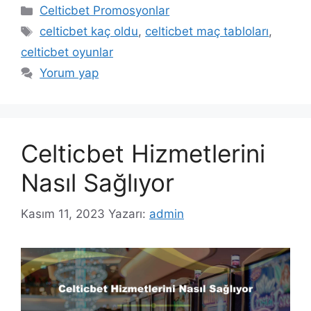
Kategoriler
Celticbet Promosyonlar
Etiketler
celticbet kaç oldu
,
celticbet maç tabloları
,
celticbet oyunlar
Yorum yap
Celticbet Hizmetlerini
Nasıl Sağlıyor
Kasım 11, 2023
Yazarı:
admin