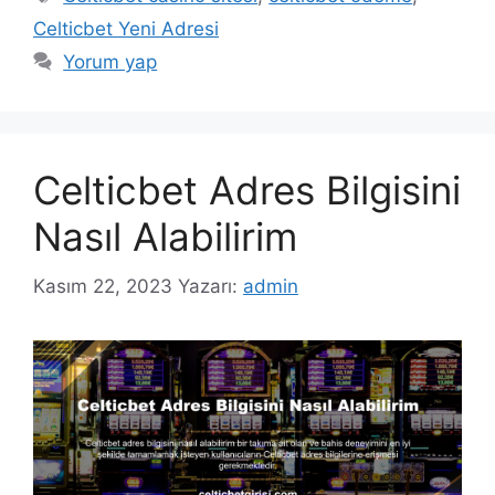
Celticbet Yeni Adresi
Yorum yap
Celticbet Adres Bilgisini
Nasıl Alabilirim
Kasım 22, 2023
Yazarı:
admin