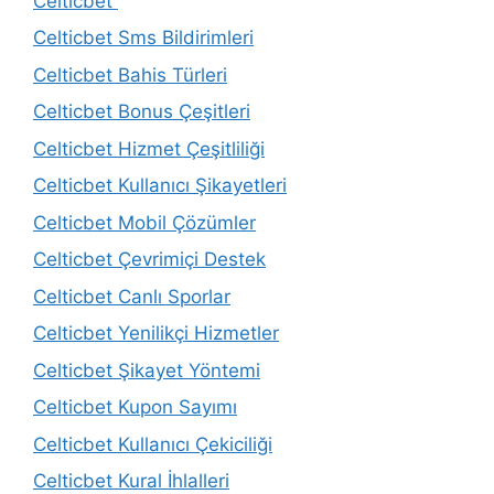
Celticbet
Celticbet Sms Bildirimleri
Celticbet Bahis Türleri
Celticbet Bonus Çeşitleri
Celticbet Hizmet Çeşitliliği
Celticbet Kullanıcı Şikayetleri
Celticbet Mobil Çözümler
Celticbet Çevrimiçi Destek
Celticbet Canlı Sporlar
Celticbet Yenilikçi Hizmetler
Celticbet Şikayet Yöntemi
Celticbet Kupon Sayımı
Celticbet Kullanıcı Çekiciliği
Celticbet Kural İhlalleri