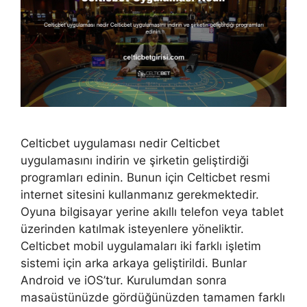
Celticbet uygulaması nedir Celticbet
uygulamasını indirin ve şirketin geliştirdiği
programları edinin. Bunun için Celticbet resmi
internet sitesini kullanmanız gerekmektedir.
Oyuna bilgisayar yerine akıllı telefon veya tablet
üzerinden katılmak isteyenlere yöneliktir.
Celticbet mobil uygulamaları iki farklı işletim
sistemi için arka arkaya geliştirildi. Bunlar
Android ve iOS’tur. Kurulumdan sonra
masaüstünüzde gördüğünüzden tamamen farklı