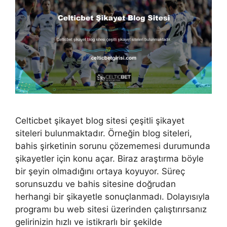
Celticbet şikayet blog sitesi çeşitli şikayet
siteleri bulunmaktadır. Örneğin blog siteleri,
bahis şirketinin sorunu çözememesi durumunda
şikayetler için konu açar. Biraz araştırma böyle
bir şeyin olmadığını ortaya koyuyor. Süreç
sorunsuzdu ve bahis sitesine doğrudan
herhangi bir şikayetle sonuçlanmadı. Dolayısıyla
programı bu web sitesi üzerinden çalıştırırsanız
gelirinizin hızlı ve istikrarlı bir şekilde