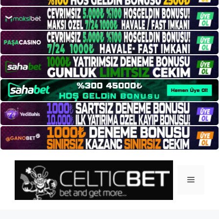
İçeriğe
atla
Menü