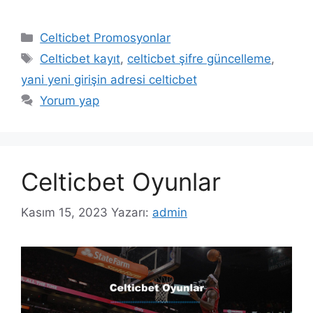
Kategoriler
Celticbet Promosyonlar
Etiketler
Celticbet kayıt
,
celticbet şifre güncelleme
,
yani yeni girişin adresi celticbet
Yorum yap
Celticbet Oyunlar
Kasım 15, 2023
Yazarı:
admin