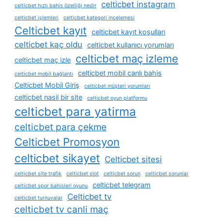
celticbet instagram
celticbet hızlı bahis özelliği nedir
celticbet i̇şlemleri
celticbet kategori i̇ncelemesi
Celticbet kayıt
celticbet kayıt koşulları
celticbet kaç oldu
celticbet kullanıcı yorumları
celticbet maç izleme
celticbet maç izle
celticbet mobil canlı bahis
celticbet mobil bağlantı
Celticbet Mobil Giriş
celticbet müşteri yorumları
celticbet nasil bir site
celticbet oyun platformu
celticbet para yatirma
celticbet para çekme
Celticbet Promosyon
celticbet sikayet
Celticbet sitesi
celticbet site trafik
celticbet slot
celticbet sorun
celticbet sorunlar
celticbet telegram
celticbet spor bahisleri oyunu
Celticbet tv
celticbet turnuvalar
celticbet tv canli maç