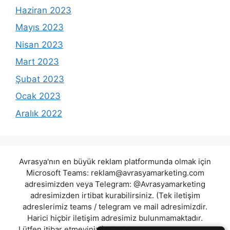
Haziran 2023
Mayıs 2023
Nisan 2023
Mart 2023
Şubat 2023
Ocak 2023
Aralık 2022
Avrasya'nın en büyük reklam platformunda olmak için
Microsoft Teams:
reklam@avrasyamarketing.com
adresimizden veya Telegram: @Avrasyamarketing
adresimizden irtibat kurabilirsiniz. (Tek iletişim
adreslerimiz teams / telegram ve mail adresimizdir.
Harici hiçbir iletişim adresimiz bulunmamaktadır.
Lütfen itibar etmeyiniz.) Türkiye yasalarına göre 7258