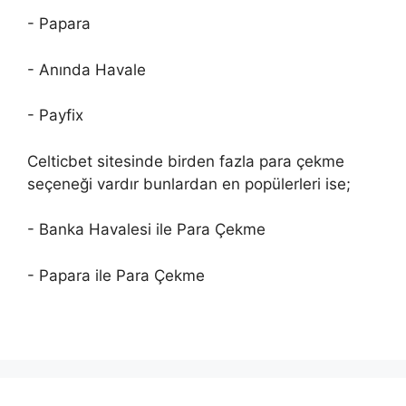
- Papara
- Anında Havale
- Payfix
Celticbet sitesinde birden fazla para çekme
seçeneği vardır bunlardan en popülerleri ise;
- Banka Havalesi ile Para Çekme
- Papara ile Para Çekme