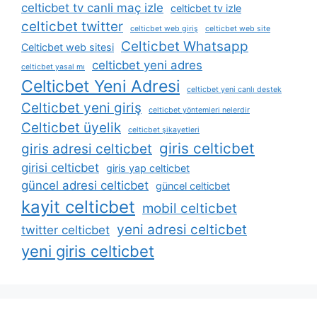
celticbet tv canli maç izle
celticbet tv izle
celticbet twitter
celticbet web giriş
celticbet web site
Celticbet Whatsapp
Celticbet web sitesi
celticbet yeni adres
celticbet yasal mı
Celticbet Yeni Adresi
celticbet yeni canlı destek
Celticbet yeni giriş
celticbet yöntemleri nelerdir
Celticbet üyelik
celticbet şikayetleri
giris celticbet
giris adresi celticbet
girisi celticbet
giris yap celticbet
güncel adresi celticbet
güncel celticbet
kayit celticbet
mobil celticbet
yeni adresi celticbet
twitter celticbet
yeni giris celticbet