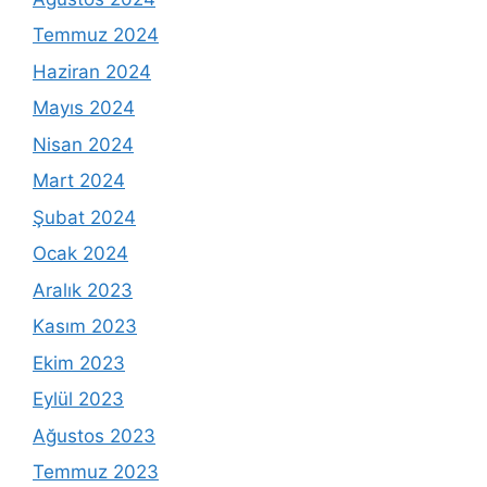
Temmuz 2024
Haziran 2024
Mayıs 2024
Nisan 2024
Mart 2024
Şubat 2024
Ocak 2024
Aralık 2023
Kasım 2023
Ekim 2023
Eylül 2023
Ağustos 2023
Temmuz 2023