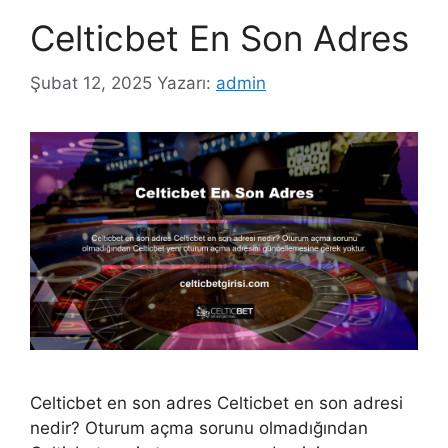
Celticbet En Son Adres
Şubat 12, 2025
Yazarı:
admin
Celticbet en son adres Celticbet en son adresi
nedir? Oturum açma sorunu olmadığından