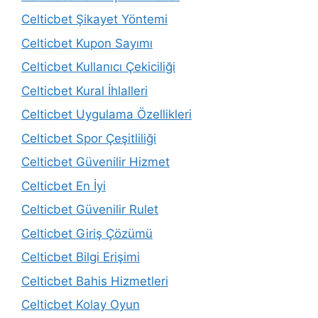
Celticbet Şikayet Yöntemi
Celticbet Kupon Sayımı
Celticbet Kullanıcı Çekiciliği
Celticbet Kural İhlalleri
Celticbet Uygulama Özellikleri
Celticbet Spor Çeşitliliği
Celticbet Güvenilir Hizmet
Celticbet En İyi
Celticbet Güvenilir Rulet
Celticbet Giriş Çözümü
Celticbet Bilgi Erişimi
Celticbet Bahis Hizmetleri
Celticbet Kolay Oyun