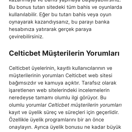
Bu bonus tutarı sitedeki tüm bahis ve oyunlarda
kullanılabilir. Eğer bu tutarı bahis veya oyun
oynayarak kazandıysanız, bu parayı banka
hesabınıza yatırarak gerçek paraya
çevirebilirsiniz.
Celticbet Müşterilerin Yorumları
Celticbet üyelerinin, kayıtlı kullanıcılarının ve
müşterilerinin yorumları Celticbet web sitesi
bağımsızdır ve kamuya açıktır. Tarafsız olarak
işaretlenen web sitelerindeki incelemelerin
neredeyse tamamı olumlu ilgi görüyor. Bu
olumlu yorumlar
Celticbet müşterilerin yorumları
kayıt ve üyelik süreç ve süreçleri için geçerlidir.
Özellikle üyelik programlarını bir an önce
onaylayın. Ayrıca üyelik bonusu ne kadar büyük