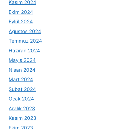
Kasım 2024
Ekim 2024
Eylül 2024
Ağustos 2024
Temmuz 2024
Haziran 2024
Mayıs 2024
Nisan 2024
Mart 2024
Şubat 2024
Ocak 2024
Aralık 2023
Kasım 2023
Ekim 2023