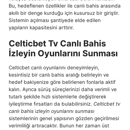
Bu, hedeflenen özellikler ile canlı bahis arasında
akıllı bir denge kurduğu için kusursuz bir giriştir.
Sistemin açılması şantiyede elde edilen
yapıların kapasitesini arttırır.
Celticbet Tv Canlı Bahis
İzleyin Oyunlarını Sunması
Celticbet canlı oyunlarını deneyimleyin,
kesintisiz bir canlı bahis aralığı belirleyin ve
hedef bakiyenize göre belirlenen fonlarla aktif
kalın. Ayrıca sürüş süreçlerinizi daha verimli ve
tutarlı şekilde hızlı sistemlerle değiştirerek
iyileştirme fırsatları da bulabilirsiniz.
Celticbet tv
canlı bahis i̇zleyin oyunlarını sunması
sistemlerinin genel yapısının gözden geçirilmesi
verimliliği artıracaktır. Bunun her zaman üst