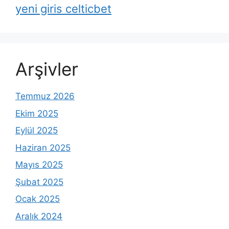
yeni giris celticbet
Arşivler
Temmuz 2026
Ekim 2025
Eylül 2025
Haziran 2025
Mayıs 2025
Şubat 2025
Ocak 2025
Aralık 2024