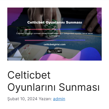
Celticbet
Oyunlarını Sunması
Şubat 10, 2024
Yazarı:
admin