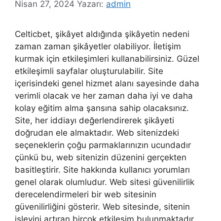
Nisan 27, 2024
Yazarı:
admin
Celticbet, şikâyet aldığında şikâyetin nedeni
zaman zaman şikâyetler olabiliyor. İletişim
kurmak için etkileşimleri kullanabilirsiniz. Güzel
etkileşimli sayfalar oluşturulabilir. Site
içerisindeki genel hizmet alanı sayesinde daha
verimli olacak ve her zaman daha iyi ve daha
kolay eğitim alma şansına sahip olacaksınız.
Site, her iddiayı değerlendirerek şikâyeti
doğrudan ele almaktadır. Web sitenizdeki
seçeneklerin çoğu parmaklarınızın ucundadır
çünkü bu, web sitenizin düzenini gerçekten
basitleştirir. Site hakkında kullanıcı yorumları
genel olarak olumludur. Web sitesi güvenilirlik
derecelendirmeleri bir web sitesinin
güvenilirliğini gösterir. Web sitesinde, sitenin
işlevini artıran birçok etkileşim bulunmaktadır.