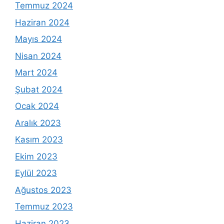
Temmuz 2024
Haziran 2024
Mayıs 2024
Nisan 2024
Mart 2024
Şubat 2024
Ocak 2024
Aralık 2023
Kasım 2023
Ekim 2023
Eylül 2023
Ağustos 2023
Temmuz 2023
Haziran 2023