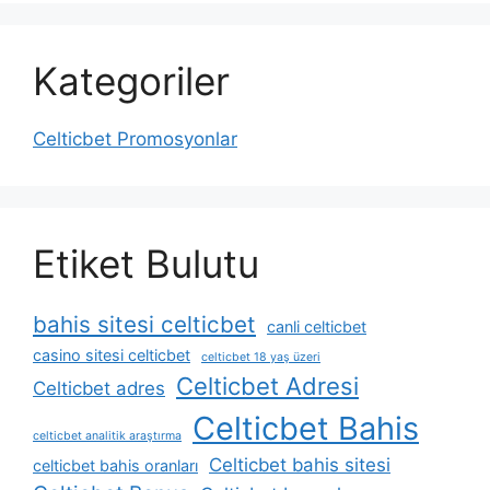
Kategoriler
Celticbet Promosyonlar
Etiket Bulutu
bahis sitesi celticbet
canli celticbet
casino sitesi celticbet
celticbet 18 yaş üzeri
Celticbet Adresi
Celticbet adres
Celticbet Bahis
celticbet analitik araştırma
Celticbet bahis sitesi
celticbet bahis oranları