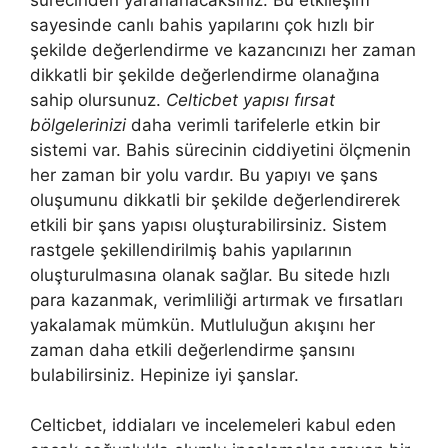
sayesinde canlı bahis yapılarını çok hızlı bir
şekilde değerlendirme ve kazancınızı her zaman
dikkatli bir şekilde değerlendirme olanağına
sahip olursunuz.
Celticbet yapısı fırsat
bölgelerinizi
daha verimli tarifelerle etkin bir
sistemi var. Bahis sürecinin ciddiyetini ölçmenin
her zaman bir yolu vardır. Bu yapıyı ve şans
oluşumunu dikkatli bir şekilde değerlendirerek
etkili bir şans yapısı oluşturabilirsiniz. Sistem
rastgele şekillendirilmiş bahis yapılarının
oluşturulmasına olanak sağlar. Bu sitede hızlı
para kazanmak, verimliliği artırmak ve fırsatları
yakalamak mümkün. Mutluluğun akışını her
zaman daha etkili değerlendirme şansını
bulabilirsiniz. Hepinize iyi şanslar.
Celticbet, iddiaları ve incelemeleri kabul eden