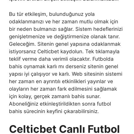
Bu tür etkileşim, bulunduğunuz yola
odaklanmanızı ve her zaman mutlu olmak için
bir neden bulmanızı sağlar. Sistem hedeflerinizi
genişletmenize ve değiştirmenize olanak tanır.
Geleceğim. Sitenin genel yapısına odaklanmak
istiyorsanız Celticbet kaydolun. Tek tıklamayla
teklif verme daha verimli olacaktır. Futbolda
bahis oynamak karlı mı derseniz sitenin genel
yapısı iyi çalışıyor ve karlı. Web sitesinin sistemi
her zaman en ayrıntılı etkinlikleri yayınlar ve
olayların her zaman fark edilmesini sağlamak
için kolay, gerçek zamanlı bahis sunar.
Aboneliğiniz etkinleştirildikten sonra futbol
bahis sürecinin keyfini çıkarabilirsiniz.
Celticbet Canlı Futbol