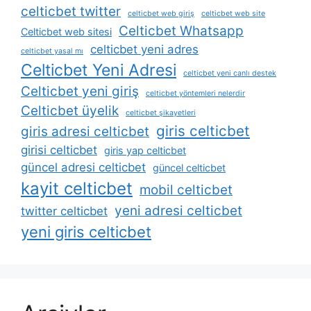
celticbet twitter
celticbet web giriş
celticbet web site
Celticbet Whatsapp
Celticbet web sitesi
celticbet yeni adres
celticbet yasal mı
Celticbet Yeni Adresi
celticbet yeni canlı destek
Celticbet yeni giriş
celticbet yöntemleri nelerdir
Celticbet üyelik
celticbet şikayetleri
giris celticbet
giris adresi celticbet
girisi celticbet
giris yap celticbet
güncel adresi celticbet
güncel celticbet
kayit celticbet
mobil celticbet
yeni adresi celticbet
twitter celticbet
yeni giris celticbet