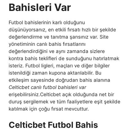
Bahisleri Var
Futbol bahislerinin karlı olduğunu
düşünüyorsanız, en etkili fırsatı hızlı bir şekilde
değerlendirme ve tanıtma şansınız var. Site
yönetiminin canlı bahis fırsatlarını
değerlendirdiğini ve aynı zamanda sizlere
kontra bahis teklifleri de sunduğunu hatırlatmak
isteriz. Futbol ligleri, maçları ve diğer bilgiler
istenildiği zaman kupona aktarılabilir. Bu
etkileşim sayesinde doğrudan bahis alanına
Celticbet canlı futbol bahisleri var
erişebilirsiniz.Celticbet açık olduğunda net bir
duruş sergilemek ve tüm faaliyetlere eşit şekilde
katılmak için çoğu fırsat mevcuttur.
Celticbet Futbol Bahis