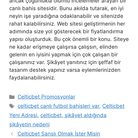
ancak çoğunlukla olumlu incelemeler arayan bir
canlı bahis sitesidir. Bunu akılda tutarak, en iyi
neyin işe yaradığına odaklanabilir ve sitenizde
rahat kalabilirsiniz. Web sitesi geliştirmenin her
adımında size yol gösterecek bir fiyatlandırma
yapısı oluşturduk. Bu çok önemli bir konu. Siteye
ne kadar erişmeye çalışırsa çalışsın, elinden
gelenin en iyisini yapmak için çok çalışan bir
çalışanınız var. Şikâyet yanıtınız için şeffaf bir
tasarım destek yapınız varsa eylemlerinizden
faydalanabilirsiniz.
Kategoriler
Celticbet Promosyonlar
Etiketler
celticbet canlı futbol bahisleri var
,
Celticbet
Yeni Adresi
,
celticbet, şikâyet aldığında
şikâyetin nedeni
Celticbet Şanslı Olmak İster Misin