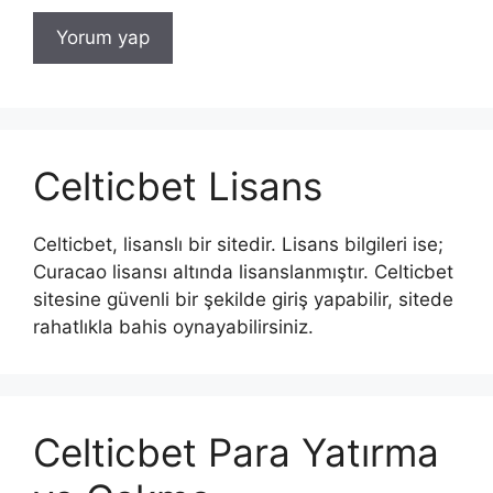
Celticbet Lisans
Celticbet, lisanslı bir sitedir. Lisans bilgileri ise;
Curacao lisansı altında lisanslanmıştır. Celticbet
sitesine güvenli bir şekilde giriş yapabilir, sitede
rahatlıkla bahis oynayabilirsiniz.
Celticbet Para Yatırma