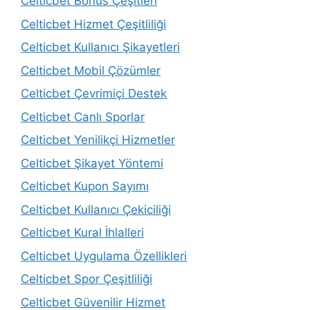
Celticbet Bonus Çeşitleri
Celticbet Hizmet Çeşitliliği
Celticbet Kullanıcı Şikayetleri
Celticbet Mobil Çözümler
Celticbet Çevrimiçi Destek
Celticbet Canlı Sporlar
Celticbet Yenilikçi Hizmetler
Celticbet Şikayet Yöntemi
Celticbet Kupon Sayımı
Celticbet Kullanıcı Çekiciliği
Celticbet Kural İhlalleri
Celticbet Uygulama Özellikleri
Celticbet Spor Çeşitliliği
Celticbet Güvenilir Hizmet