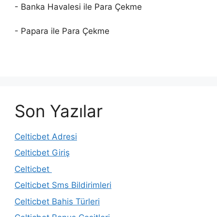
- Banka Havalesi ile Para Çekme
- Papara ile Para Çekme
Son Yazılar
Celticbet Adresi
Celticbet Giriş
Celticbet
Celticbet Sms Bildirimleri
Celticbet Bahis Türleri