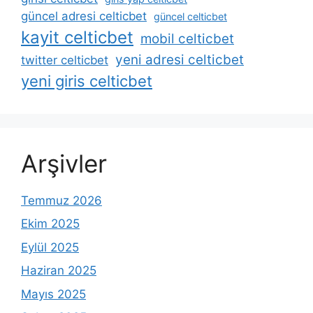
güncel adresi celticbet
güncel celticbet
kayit celticbet
mobil celticbet
yeni adresi celticbet
twitter celticbet
yeni giris celticbet
Arşivler
Temmuz 2026
Ekim 2025
Eylül 2025
Haziran 2025
Mayıs 2025