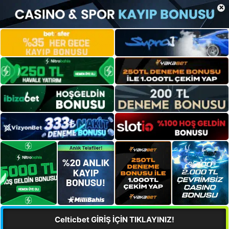
×
Celticbet GİRİŞ İÇİN TIKLAYINIZ!