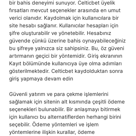
bir bahis deneyimi sunuyor. Celticbet üyelik
fırsatları mevcut seçenekler arasında en umut
verici olanıdır. Kaydolmak için kullanıcılara bir
site hesabı sağlanır. Kullanıcılar hesapları için
şifre oluşturabilir ve yönetebilir. Hesabınız
güvende çünkü üzerine bahis oynayabileceğiniz
bu şifreye yalnızca siz sahipsiniz. Bu, öz güveni
artırmanın geçici bir yöntemidir. Giriş ekranının
Kayıt bölümünde kullanıcıya üye olma adımları
gösterilmektedir. Celticbet kaydolduktan sonra
giriş yapmaya devam edin
Güvenli yatırım ve para çekme işlemlerini
sağlamak için sitenin alt kısmında çeşitli ödeme
seçenekleri bulunabilir. Bir anlaşmayı bitirmek
için kullanıcı bu alternatiflerden herhangi birini
seçebilir. Ödeme yöntemleri ve işlem
yöntemlerine ilişkin kurallar, ödeme