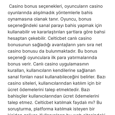
Casino bonus seçenekleri, oyuncuların casino
oyunlarında alışılmadık yöntemlerle bahis
oynamasına olanak tanır. Oyuncu, bonus
seçeneğindeki sanal parayı bahis yapmak için
kullanabilir ve kararlaştırılan şartlara göre bahsi
hesaptan çekebilir. Celticbet canlı casino
bonusunun sağladığı avantajların yanı sıra net
casino bonusu da bulunmaktadır. Bu bonus
seçeneği oyunculara ilk para yatırmalarında
bonus verir. Canlı casino uygulamasının
kuralları, kullanıcıların kendilerine sağlanan
sanal fonları nasıl kullanabileceğini belirler. Bazı
casino siteleri, kullanıcılarından katılım için bir
ücret ödemelerini talep etmektedir. Bazı
bahisçiler kullanıcılarından ücret ödemelerini
talep etmez. Celticbet katılmak faydalı mı? Bu
soruşturma, platforma katılmak isteyen bir