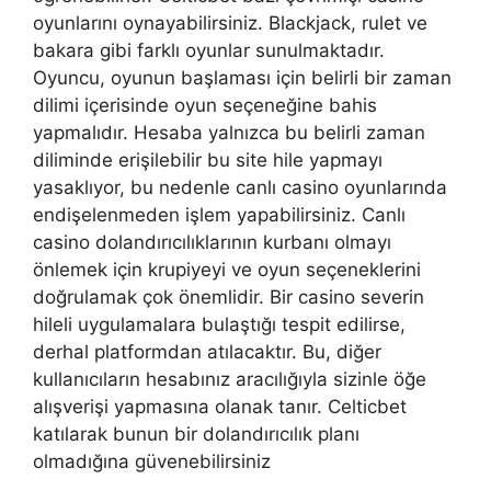
oyunlarını oynayabilirsiniz. Blackjack, rulet ve
bakara gibi farklı oyunlar sunulmaktadır.
Oyuncu, oyunun başlaması için belirli bir zaman
dilimi içerisinde oyun seçeneğine bahis
yapmalıdır. Hesaba yalnızca bu belirli zaman
diliminde erişilebilir bu site hile yapmayı
yasaklıyor, bu nedenle canlı casino oyunlarında
endişelenmeden işlem yapabilirsiniz. Canlı
casino dolandırıcılıklarının kurbanı olmayı
önlemek için krupiyeyi ve oyun seçeneklerini
doğrulamak çok önemlidir. Bir casino severin
hileli uygulamalara bulaştığı tespit edilirse,
derhal platformdan atılacaktır. Bu, diğer
kullanıcıların hesabınız aracılığıyla sizinle öğe
alışverişi yapmasına olanak tanır. Celticbet
katılarak bunun bir dolandırıcılık planı
olmadığına güvenebilirsiniz