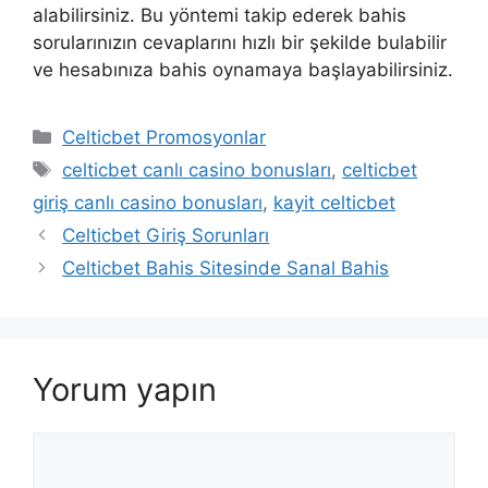
alabilirsiniz. Bu yöntemi takip ederek bahis
sorularınızın cevaplarını hızlı bir şekilde bulabilir
ve hesabınıza bahis oynamaya başlayabilirsiniz.
Kategoriler
Celticbet Promosyonlar
Etiketler
celticbet canlı casino bonusları
,
celticbet
giriş canlı casino bonusları
,
kayit celticbet
Celticbet Giriş Sorunları
Celticbet Bahis Sitesinde Sanal Bahis
Yorum yapın
Yorum