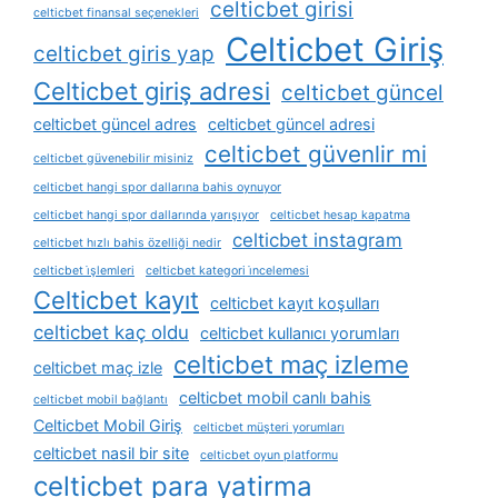
celticbet girisi
celticbet finansal seçenekleri
Celticbet Giriş
celticbet giris yap
Celticbet giriş adresi
celticbet güncel
celticbet güncel adres
celticbet güncel adresi
celticbet güvenlir mi
celticbet güvenebilir misiniz
celticbet hangi spor dallarına bahis oynuyor
celticbet hangi spor dallarında yarışıyor
celticbet hesap kapatma
celticbet instagram
celticbet hızlı bahis özelliği nedir
celticbet i̇şlemleri
celticbet kategori i̇ncelemesi
Celticbet kayıt
celticbet kayıt koşulları
celticbet kaç oldu
celticbet kullanıcı yorumları
celticbet maç izleme
celticbet maç izle
celticbet mobil canlı bahis
celticbet mobil bağlantı
Celticbet Mobil Giriş
celticbet müşteri yorumları
celticbet nasil bir site
celticbet oyun platformu
celticbet para yatirma