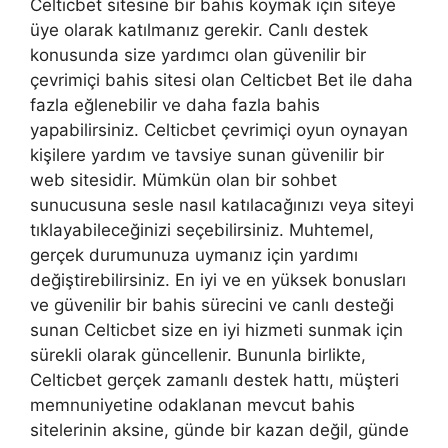
Celticbet sitesine bir bahis koymak için siteye
üye olarak katılmanız gerekir. Canlı destek
konusunda size yardımcı olan güvenilir bir
çevrimiçi bahis sitesi olan Celticbet Bet ile daha
fazla eğlenebilir ve daha fazla bahis
yapabilirsiniz. Celticbet çevrimiçi oyun oynayan
kişilere yardım ve tavsiye sunan güvenilir bir
web sitesidir. Mümkün olan bir sohbet
sunucusuna sesle nasıl katılacağınızı veya siteyi
tıklayabileceğinizi seçebilirsiniz. Muhtemel,
gerçek durumunuza uymanız için yardımı
değiştirebilirsiniz. En iyi ve en yüksek bonusları
ve güvenilir bir bahis sürecini ve canlı desteği
sunan Celticbet size en iyi hizmeti sunmak için
sürekli olarak güncellenir. Bununla birlikte,
Celticbet gerçek zamanlı destek hattı, müşteri
memnuniyetine odaklanan mevcut bahis
sitelerinin aksine, günde bir kazan değil, günde