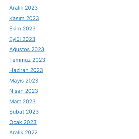
Aralık 2023
Kasım 2023
Ekim 2023
Eylül 2023
Ağustos 2023
Temmuz 2023
Haziran 2023
Mayıs 2023
Nisan 2023
Mart 2023
Şubat 2023
Ocak 2023
Aralık 2022