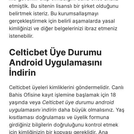
etmiştik. Bu sitenin lisanslı bir şirket olduğunu
belirtmek isteriz. Bu kurumsallaşmayı
gerçekleştirmek için belirli aşamalarda yasal
kimliğinizi ve diğer belgelerinizi ibraz etmeniz
istenebilir.
Celticbet Üye Durumu
Android Uygulamasını
İndirin
Celticbet üyeleri kimliklerini göndermelidir. Canlı
Bahis Ofisine kayıt işlemine başlamak için 18
yaşında veya
Celticbet üye durumu android
uygulamasını i̇ndirin
daha büyük olmalısınız. Yaş
kısıtlaması doğrulaması ve üyelik formuna
girdiğiniz bilgilerin doğruluğunu kontrol etmek
için kimliğinizin bir kopyası gereklidir. Ana