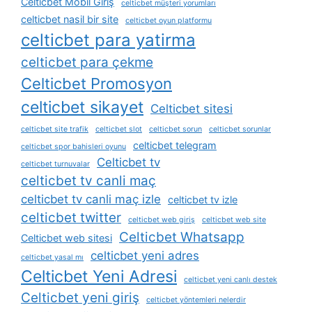
Celticbet Mobil Giriş
celticbet müşteri yorumları
celticbet nasil bir site
celticbet oyun platformu
celticbet para yatirma
celticbet para çekme
Celticbet Promosyon
celticbet sikayet
Celticbet sitesi
celticbet site trafik
celticbet slot
celticbet sorun
celticbet sorunlar
celticbet telegram
celticbet spor bahisleri oyunu
Celticbet tv
celticbet turnuvalar
celticbet tv canli maç
celticbet tv canli maç izle
celticbet tv izle
celticbet twitter
celticbet web giriş
celticbet web site
Celticbet Whatsapp
Celticbet web sitesi
celticbet yeni adres
celticbet yasal mı
Celticbet Yeni Adresi
celticbet yeni canlı destek
Celticbet yeni giriş
celticbet yöntemleri nelerdir