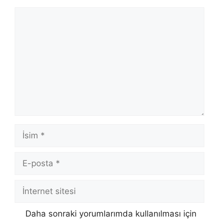
Yorum
İsim
E-
posta
İnternet
sitesi
Daha sonraki yorumlarımda kullanılması için