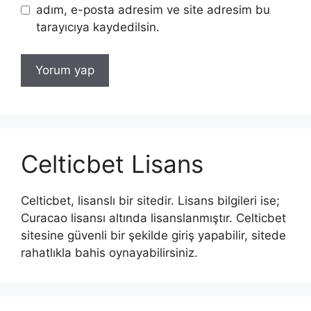
adım, e-posta adresim ve site adresim bu
tarayıcıya kaydedilsin.
Celticbet Lisans
Celticbet, lisanslı bir sitedir. Lisans bilgileri ise;
Curacao lisansı altında lisanslanmıştır. Celticbet
sitesine güvenli bir şekilde giriş yapabilir, sitede
rahatlıkla bahis oynayabilirsiniz.