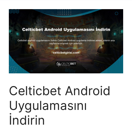
Celticbet Android
Uygulamasını
İndirin