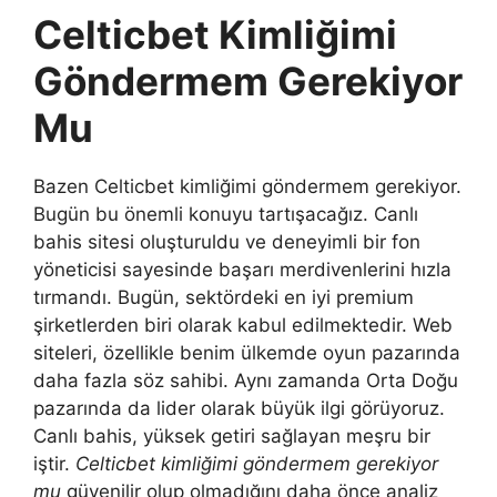
Celticbet Kimliğimi
Göndermem Gerekiyor
Mu
Bazen Celticbet kimliğimi göndermem gerekiyor.
Bugün bu önemli konuyu tartışacağız. Canlı
bahis sitesi oluşturuldu ve deneyimli bir fon
yöneticisi sayesinde başarı merdivenlerini hızla
tırmandı. Bugün, sektördeki en iyi premium
şirketlerden biri olarak kabul edilmektedir. Web
siteleri, özellikle benim ülkemde oyun pazarında
daha fazla söz sahibi. Aynı zamanda Orta Doğu
pazarında da lider olarak büyük ilgi görüyoruz.
Canlı bahis, yüksek getiri sağlayan meşru bir
iştir.
Celticbet kimliğimi göndermem gerekiyor
mu
güvenilir olup olmadığını daha önce analiz