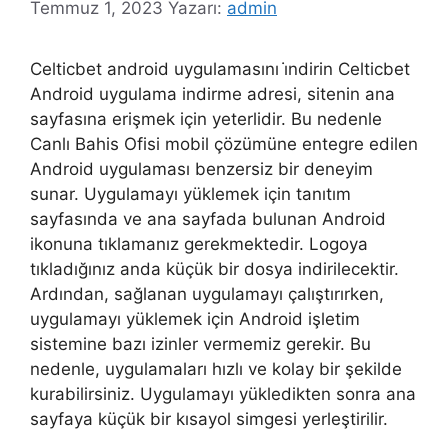
Temmuz 1, 2023
Yazarı:
admin
Celticbet android uygulamasını i̇ndirin Celticbet
Android uygulama indirme adresi, sitenin ana
sayfasına erişmek için yeterlidir. Bu nedenle
Canlı Bahis Ofisi mobil çözümüne entegre edilen
Android uygulaması benzersiz bir deneyim
sunar. Uygulamayı yüklemek için tanıtım
sayfasında ve ana sayfada bulunan Android
ikonuna tıklamanız gerekmektedir. Logoya
tıkladığınız anda küçük bir dosya indirilecektir.
Ardından, sağlanan uygulamayı çalıştırırken,
uygulamayı yüklemek için Android işletim
sistemine bazı izinler vermemiz gerekir. Bu
nedenle, uygulamaları hızlı ve kolay bir şekilde
kurabilirsiniz. Uygulamayı yükledikten sonra ana
sayfaya küçük bir kısayol simgesi yerleştirilir.