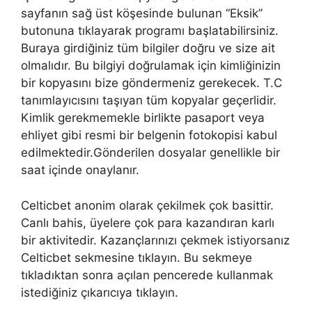
sayfanın sağ üst köşesinde bulunan “Eksik”
butonuna tıklayarak programı başlatabilirsiniz.
Buraya girdiğiniz tüm bilgiler doğru ve size ait
olmalıdır. Bu bilgiyi doğrulamak için kimliğinizin
bir kopyasını bize göndermeniz gerekecek. T.C
tanımlayıcısını taşıyan tüm kopyalar geçerlidir.
Kimlik gerekmemekle birlikte pasaport veya
ehliyet gibi resmi bir belgenin fotokopisi kabul
edilmektedir.Gönderilen dosyalar genellikle bir
saat içinde onaylanır.
Celticbet anonim olarak çekilmek çok basittir.
Canlı bahis, üyelere çok para kazandıran karlı
bir aktivitedir. Kazançlarınızı çekmek istiyorsanız
Celticbet sekmesine tıklayın. Bu sekmeye
tıkladıktan sonra açılan pencerede kullanmak
istediğiniz çıkarıcıya tıklayın.