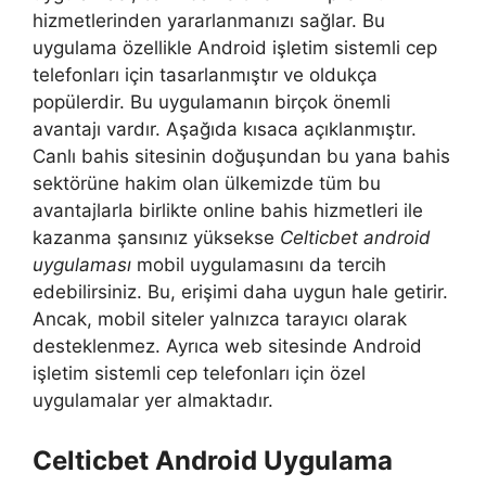
hizmetlerinden yararlanmanızı sağlar. Bu
uygulama özellikle Android işletim sistemli cep
telefonları için tasarlanmıştır ve oldukça
popülerdir. Bu uygulamanın birçok önemli
avantajı vardır. Aşağıda kısaca açıklanmıştır.
Canlı bahis sitesinin doğuşundan bu yana bahis
sektörüne hakim olan ülkemizde tüm bu
avantajlarla birlikte online bahis hizmetleri ile
kazanma şansınız yüksekse
Celticbet android
uygulaması
mobil uygulamasını da tercih
edebilirsiniz. Bu, erişimi daha uygun hale getirir.
Ancak, mobil siteler yalnızca tarayıcı olarak
desteklenmez. Ayrıca web sitesinde Android
işletim sistemli cep telefonları için özel
uygulamalar yer almaktadır.
Celticbet Android Uygulama