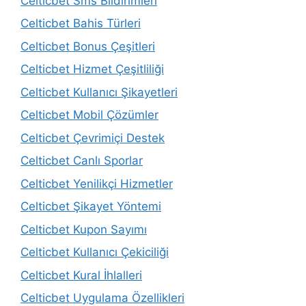
Celticbet Sms Bildirimleri
Celticbet Bahis Türleri
Celticbet Bonus Çeşitleri
Celticbet Hizmet Çeşitliliği
Celticbet Kullanıcı Şikayetleri
Celticbet Mobil Çözümler
Celticbet Çevrimiçi Destek
Celticbet Canlı Sporlar
Celticbet Yenilikçi Hizmetler
Celticbet Şikayet Yöntemi
Celticbet Kupon Sayımı
Celticbet Kullanıcı Çekiciliği
Celticbet Kural İhlalleri
Celticbet Uygulama Özellikleri