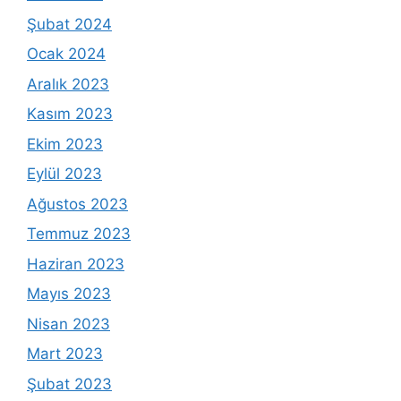
Şubat 2024
Ocak 2024
Aralık 2023
Kasım 2023
Ekim 2023
Eylül 2023
Ağustos 2023
Temmuz 2023
Haziran 2023
Mayıs 2023
Nisan 2023
Mart 2023
Şubat 2023