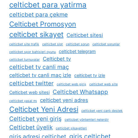
celticbet para yatirma
celticbet para çekme
Celticbet Promosyon
celticbet sikayet
Celticbet sitesi
celticbet site trafik
celticbet slot
celticbet sorun
celticbet sorunlar
celticbet telegram
celticbet spor bahisleri oyunu
Celticbet tv
celticbet turnuvalar
celticbet tv canli maç
celticbet tv canli maç izle
celticbet tv izle
celticbet twitter
celticbet web giriş
celticbet web site
Celticbet Whatsapp
Celticbet web sitesi
celticbet yeni adres
celticbet yasal mı
Celticbet Yeni Adresi
celticbet yeni canlı destek
Celticbet yeni giriş
celticbet yöntemleri nelerdir
Celticbet üyelik
celticbet şikayetleri
giris celticbet
giris adresi celticbet