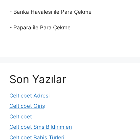
- Banka Havalesi ile Para Çekme
- Papara ile Para Çekme
Son Yazılar
Celticbet Adresi
Celticbet Giriş
Celticbet
Celticbet Sms Bildirimleri
Celticbet Bahis Türleri