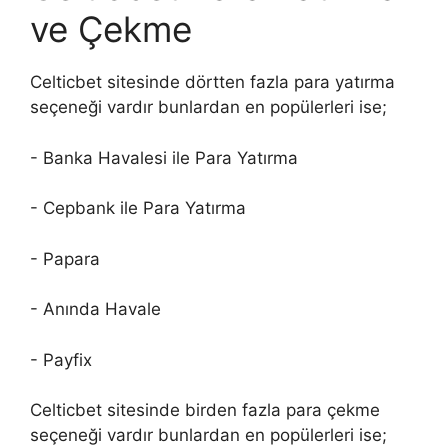
ve Çekme
Celticbet sitesinde dörtten fazla para yatırma
seçeneği vardır bunlardan en popülerleri ise;
- Banka Havalesi ile Para Yatırma
- Cepbank ile Para Yatırma
- Papara
- Anında Havale
- Payfix
Celticbet sitesinde birden fazla para çekme
seçeneği vardır bunlardan en popülerleri ise;