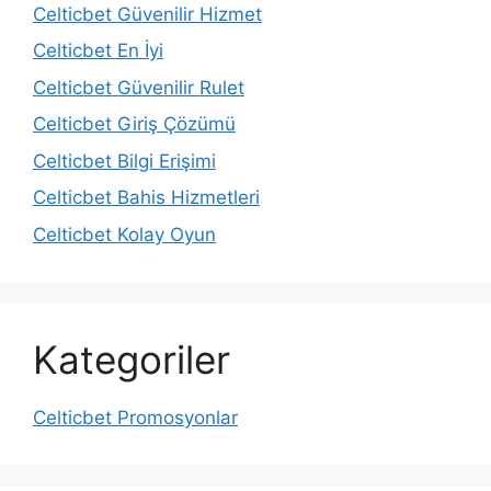
Celticbet Güvenilir Hizmet
Celticbet En İyi
Celticbet Güvenilir Rulet
Celticbet Giriş Çözümü
Celticbet Bilgi Erişimi
Celticbet Bahis Hizmetleri
Celticbet Kolay Oyun
Kategoriler
Celticbet Promosyonlar