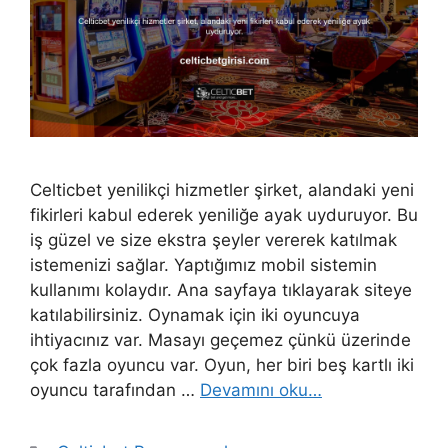
Celticbet yenilikçi hizmetler şirket, alandaki yeni
fikirleri kabul ederek yeniliğe ayak uyduruyor. Bu
iş güzel ve size ekstra şeyler vererek katılmak
istemenizi sağlar. Yaptığımız mobil sistemin
kullanımı kolaydır. Ana sayfaya tıklayarak siteye
katılabilirsiniz. Oynamak için iki oyuncuya
ihtiyacınız var. Masayı geçemez çünkü üzerinde
çok fazla oyuncu var. Oyun, her biri beş kartlı iki
oyuncu tarafından …
Devamını oku…