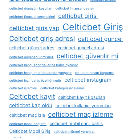
celticbet dönüşüm koşulları
celticbet finansal destek
celticbet girisi
celticbet finansal seçenekleri
Celticbet Giriş
celticbet giris yap
Celticbet giriş adresi
celticbet güncel
celticbet güncel adres
celticbet güncel adresi
celticbet güvenlir mi
celticbet güvenebilir misiniz
celticbet hangi spor dallarına bahis oynuyor
celticbet hangi spor dallarında yarışıyor
celticbet hesap kapatma
celticbet instagram
celticbet hızlı bahis özelliği nedir
celticbet i̇şlemleri
celticbet kategori i̇ncelemesi
Celticbet kayıt
celticbet kayıt koşulları
celticbet kaç oldu
celticbet kullanıcı yorumları
celticbet maç izleme
celticbet maç izle
celticbet mobil canlı bahis
celticbet mobil bağlantı
Celticbet Mobil Giriş
celticbet müşteri yorumları