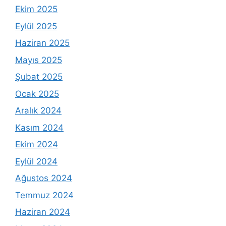
Ekim 2025
Eylül 2025
Haziran 2025
Mayıs 2025
Şubat 2025
Ocak 2025
Aralık 2024
Kasım 2024
Ekim 2024
Eylül 2024
Ağustos 2024
Temmuz 2024
Haziran 2024