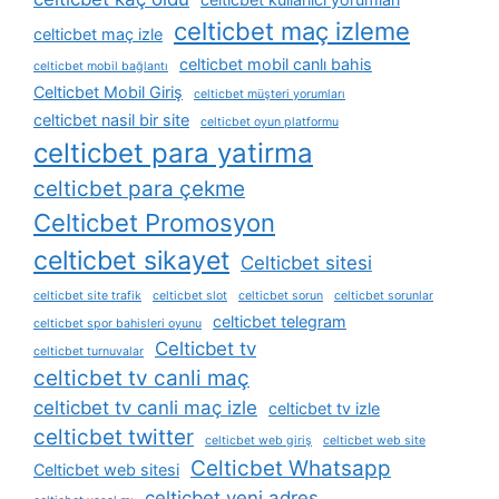
celticbet maç izleme
celticbet maç izle
celticbet mobil canlı bahis
celticbet mobil bağlantı
Celticbet Mobil Giriş
celticbet müşteri yorumları
celticbet nasil bir site
celticbet oyun platformu
celticbet para yatirma
celticbet para çekme
Celticbet Promosyon
celticbet sikayet
Celticbet sitesi
celticbet site trafik
celticbet slot
celticbet sorun
celticbet sorunlar
celticbet telegram
celticbet spor bahisleri oyunu
Celticbet tv
celticbet turnuvalar
celticbet tv canli maç
celticbet tv canli maç izle
celticbet tv izle
celticbet twitter
celticbet web giriş
celticbet web site
Celticbet Whatsapp
Celticbet web sitesi
celticbet yeni adres