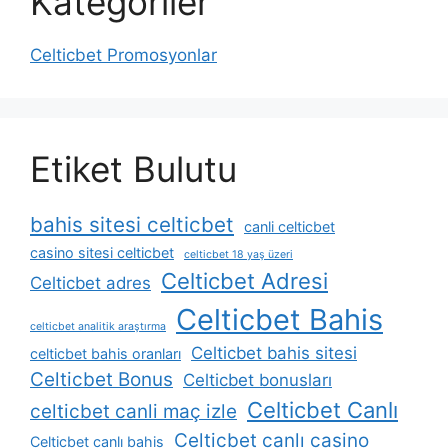
Kategoriler
Celticbet Promosyonlar
Etiket Bulutu
bahis sitesi celticbet
canli celticbet
casino sitesi celticbet
celticbet 18 yaş üzeri
Celticbet Adresi
Celticbet adres
Celticbet Bahis
celticbet analitik araştırma
Celticbet bahis sitesi
celticbet bahis oranları
Celticbet Bonus
Celticbet bonusları
Celticbet Canlı
celticbet canli maç izle
Celticbet canlı casino
Celticbet canlı bahis