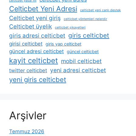
celticbet yasal mı
Celticbet Yeni Adresi
celticbet yeni canlı destek
Celticbet yeni giriş
celticbet yöntemleri nelerdir
Celticbet üyelik
celticbet şikayetleri
giris celticbet
giris adresi celticbet
girisi celticbet
giris yap celticbet
güncel adresi celticbet
güncel celticbet
kayit celticbet
mobil celticbet
yeni adresi celticbet
twitter celticbet
yeni giris celticbet
Arşivler
Temmuz 2026