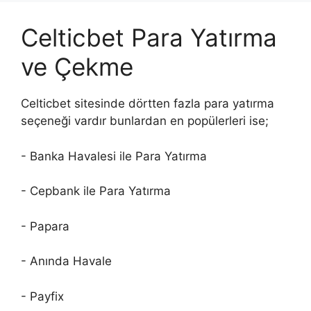
Celticbet Para Yatırma
ve Çekme
Celticbet sitesinde dörtten fazla para yatırma
seçeneği vardır bunlardan en popülerleri ise;
- Banka Havalesi ile Para Yatırma
- Cepbank ile Para Yatırma
- Papara
- Anında Havale
- Payfix