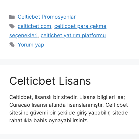
Kategoriler
Celticbet Promosyonlar
Etiketler
celticbet com
,
celticbet para çekme
seçenekleri
,
celticbet yatırım platformu
Yorum yap
Celticbet Lisans
Celticbet, lisanslı bir sitedir. Lisans bilgileri ise;
Curacao lisansı altında lisanslanmıştır. Celticbet
sitesine güvenli bir şekilde giriş yapabilir, sitede
rahatlıkla bahis oynayabilirsiniz.