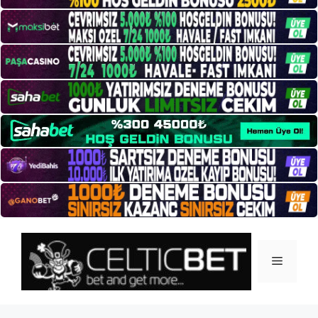
İçeriğe
atla
Menü