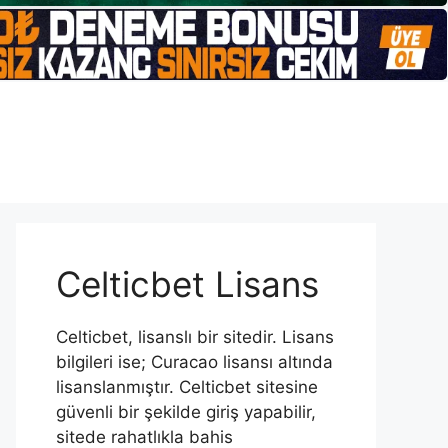
Celticbet Lisans
Celticbet, lisanslı bir sitedir. Lisans
bilgileri ise; Curacao lisansı altında
lisanslanmıştır. Celticbet sitesine
güvenli bir şekilde giriş yapabilir,
sitede rahatlıkla bahis