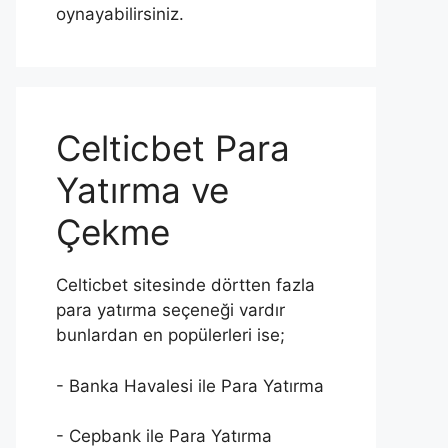
oynayabilirsiniz.
Celticbet Para
Yatırma ve
Çekme
Celticbet sitesinde dörtten fazla
para yatırma seçeneği vardır
bunlardan en popülerleri ise;
- Banka Havalesi ile Para Yatırma
- Cepbank ile Para Yatırma