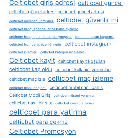
Celticbet giriş adresi
celticbet güncel
celticbet güncel adres
celticbet güncel adresi
celticbet güvenlir mi
celticbet güvenebilir misiniz
celticbet hangi spor dallarına bahis oynuyor
celticbet hangi spor dallarında yarışıyor
celticbet hesap kapatma
celticbet instagram
celticbet hızlı bahis özelliği nedir
celticbet i̇şlemleri
celticbet kategori i̇ncelemesi
Celticbet kayıt
celticbet kayıt koşulları
celticbet kaç oldu
celticbet kullanıcı yorumları
celticbet maç izleme
celticbet maç izle
celticbet mobil canlı bahis
celticbet mobil bağlantı
Celticbet Mobil Giriş
celticbet müşteri yorumları
celticbet nasil bir site
celticbet oyun platformu
celticbet para yatirma
celticbet para çekme
Celticbet Promosyon