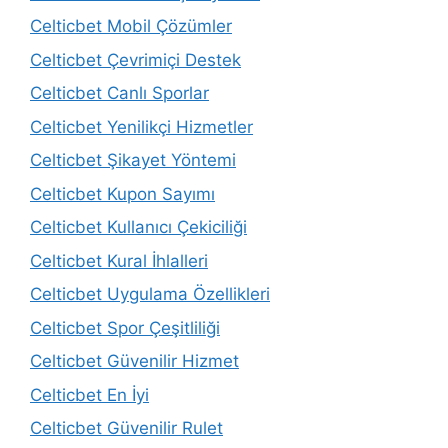
Celticbet Mobil Çözümler
Celticbet Çevrimiçi Destek
Celticbet Canlı Sporlar
Celticbet Yenilikçi Hizmetler
Celticbet Şikayet Yöntemi
Celticbet Kupon Sayımı
Celticbet Kullanıcı Çekiciliği
Celticbet Kural İhlalleri
Celticbet Uygulama Özellikleri
Celticbet Spor Çeşitliliği
Celticbet Güvenilir Hizmet
Celticbet En İyi
Celticbet Güvenilir Rulet