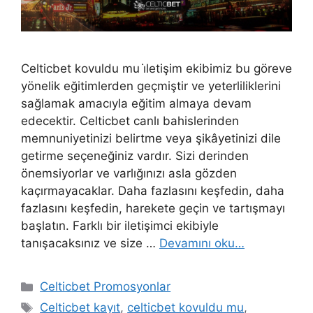
Celticbet kovuldu mu i̇letişim ekibimiz bu göreve
yönelik eğitimlerden geçmiştir ve yeterliliklerini
sağlamak amacıyla eğitim almaya devam
edecektir. Celticbet canlı bahislerinden
memnuniyetinizi belirtme veya şikâyetinizi dile
getirme seçeneğiniz vardır. Sizi derinden
önemsiyorlar ve varlığınızı asla gözden
kaçırmayacaklar. Daha fazlasını keşfedin, daha
fazlasını keşfedin, harekete geçin ve tartışmayı
başlatın. Farklı bir iletişimci ekibiyle
tanışacaksınız ve size …
Devamını oku…
Kategoriler
Celticbet Promosyonlar
Etiketler
Celticbet kayıt
,
celticbet kovuldu mu
,