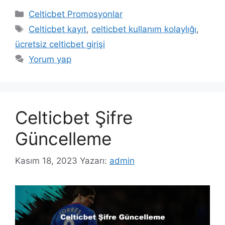
Kategoriler
Celticbet Promosyonlar
Etiketler
Celticbet kayıt
,
celticbet kullanım kolaylığı
,
ücretsiz celticbet girişi
Yorum yap
Celticbet Şifre
Güncelleme
Kasım 18, 2023
Yazarı:
admin