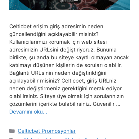
Celticbet erişim giriş adresimin neden
güncellendiğini açıklayabilir misiniz?
Kullanıcılarımızı korumak için web sitesi
adresimizin URLsini değiştiriyoruz. Bununla
birlikte, şu anda bu siteye kayıtlı olmayan ancak
katılmayı düşünen kişilerin de soruları olabilir.
Bağlantı URLsinin neden değiştirildiğini
açıklayabilir misiniz? Celticbet, giriş URLnizi
neden değiştirmeniz gerektiğini merak ediyor
olabilirsiniz. Siteye üye olmak için sorularınızın
çözümlerini içerikte bulabilirsiniz. Güvenilir …
Devamını oku…
Kategoriler
Celticbet Promosyonlar