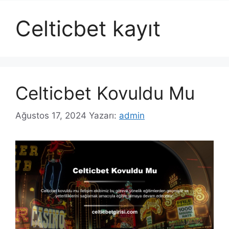
Celticbet kayıt
Celticbet Kovuldu Mu
Ağustos 17, 2024
Yazarı:
admin