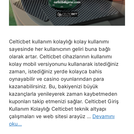
Celticbet kullanım kolaylığı kolay kullanımı
sayesinde her kullanıcının geliri buna bağlı
olarak artar. Celticbet cihazlarının kullanımı
kolay mobil versiyonunu kullanarak istediğiniz
zaman, istediğiniz yerde kolayca bahis
oynayabilir ve casino oyunlarından para
kazanabilirsiniz. Bu, bakiyenizi büyük
kazançlarla yenileyerek zaman kaybetmeden
kuponları takip etmenizi sağlar. Celticbet Giriş
Kullanım Kolaylığı Celticbet teknik altyapı
çalışmaları ve web sitesi arayüz …
Devamını
oku…