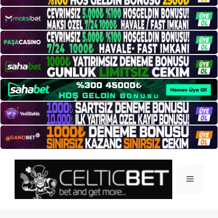
İçeriğe
atla
Menü