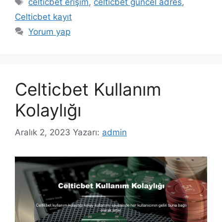
Etiketler
celticbet erişim
,
celticbet güncel adres
,
Celticbet kayıt
Yorum yap
Celticbet Kullanım
Kolaylığı
Aralık 2, 2023
Yazarı:
admin