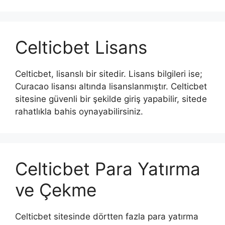
Celticbet Lisans
Celticbet, lisanslı bir sitedir. Lisans bilgileri ise;
Curacao lisansı altında lisanslanmıştır. Celticbet
sitesine güvenli bir şekilde giriş yapabilir, sitede
rahatlıkla bahis oynayabilirsiniz.
Celticbet Para Yatırma
ve Çekme
Celticbet sitesinde dörtten fazla para yatırma