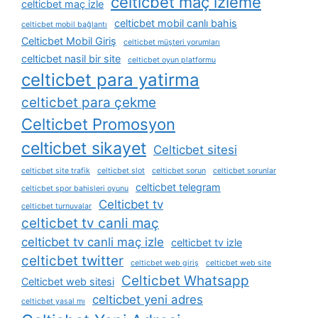
celticbet maç izleme
celticbet maç izle
celticbet mobil canlı bahis
celticbet mobil bağlantı
Celticbet Mobil Giriş
celticbet müşteri yorumları
celticbet nasil bir site
celticbet oyun platformu
celticbet para yatirma
celticbet para çekme
Celticbet Promosyon
celticbet sikayet
Celticbet sitesi
celticbet site trafik
celticbet slot
celticbet sorun
celticbet sorunlar
celticbet telegram
celticbet spor bahisleri oyunu
Celticbet tv
celticbet turnuvalar
celticbet tv canli maç
celticbet tv canli maç izle
celticbet tv izle
celticbet twitter
celticbet web giriş
celticbet web site
Celticbet Whatsapp
Celticbet web sitesi
celticbet yeni adres
celticbet yasal mı