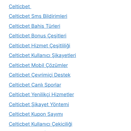
Celticbet
Celticbet Sms Bildirimleri
Celticbet Bahis Türleri
Celticbet Bonus Çeşitleri
Celticbet Hizmet Çeşitliliği
Celticbet Kullanıcı Şikayetleri
Celticbet Mobil Çözümler
Celticbet Çevrimiçi Destek
Celticbet Canlı Sporlar
Celticbet Yenilikçi Hizmetler
Celticbet Şikayet Yöntemi
Celticbet Kupon Sayımı
Celticbet Kullanıcı Çekiciliği