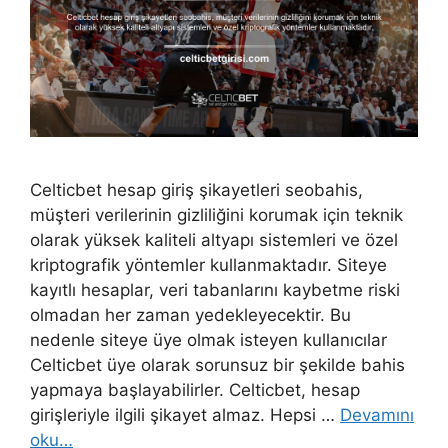
Celticbet hesap giriş şikayetleri seobahis,
müşteri verilerinin gizliliğini korumak için teknik
olarak yüksek kaliteli altyapı sistemleri ve özel
kriptografik yöntemler kullanmaktadır. Siteye
kayıtlı hesaplar, veri tabanlarını kaybetme riski
olmadan her zaman yedekleyecektir. Bu
nedenle siteye üye olmak isteyen kullanıcılar
Celticbet üye olarak sorunsuz bir şekilde bahis
yapmaya başlayabilirler. Celticbet, hesap
girişleriyle ilgili şikayet almaz. Hepsi …
Devamını
oku…