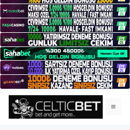
İçeriğe
atla
Menü