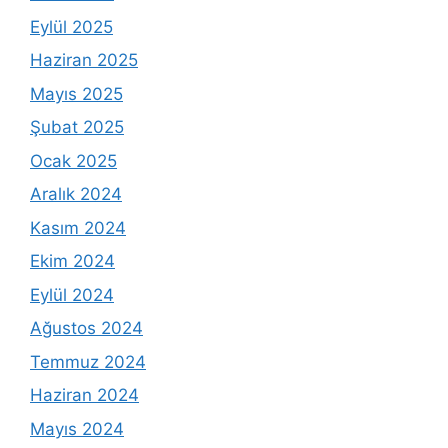
Eylül 2025
Haziran 2025
Mayıs 2025
Şubat 2025
Ocak 2025
Aralık 2024
Kasım 2024
Ekim 2024
Eylül 2024
Ağustos 2024
Temmuz 2024
Haziran 2024
Mayıs 2024