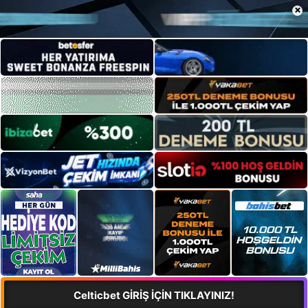
×
Celticbet GİRİŞ İÇİN TIKLAYINIZ!