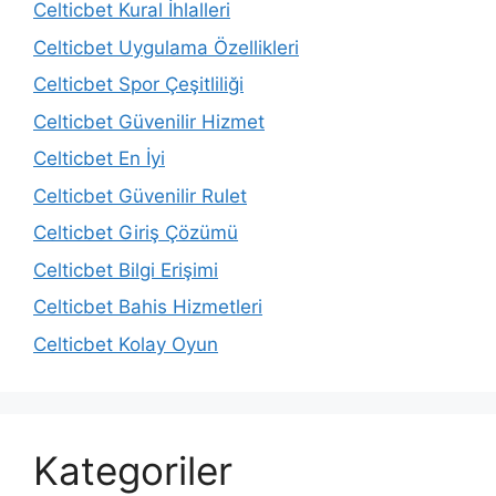
Celticbet Kural İhlalleri
Celticbet Uygulama Özellikleri
Celticbet Spor Çeşitliliği
Celticbet Güvenilir Hizmet
Celticbet En İyi
Celticbet Güvenilir Rulet
Celticbet Giriş Çözümü
Celticbet Bilgi Erişimi
Celticbet Bahis Hizmetleri
Celticbet Kolay Oyun
Kategoriler