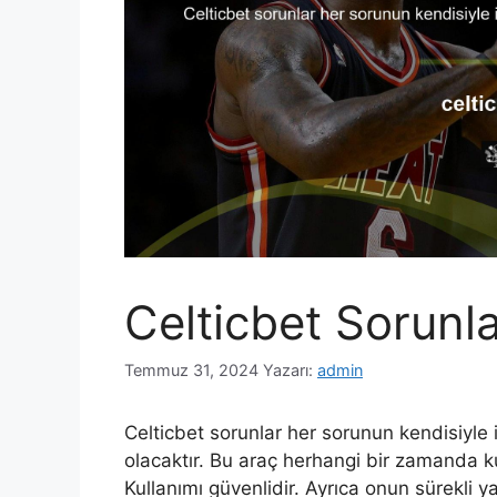
Celticbet Sorunl
Temmuz 31, 2024
Yazarı:
admin
Celticbet sorunlar her sorunun kendisiyle i
olacaktır. Bu araç herhangi bir zamanda ku
Kullanımı güvenlidir. Ayrıca onun sürekli 