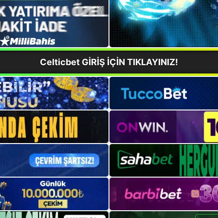
Celticbet GİRİŞ İÇİN TIKLAYINIZ!