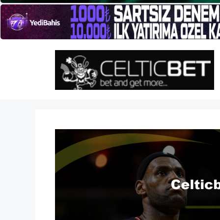
İçeriğe
atla