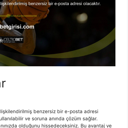
ar
lişkilendirilmiş benzersiz bir e-posta adresi
llanılabilir ve soruna anında çözüm sağlar.
yanınızda olduğunu hissedeceksiniz. Bu avantaj ve