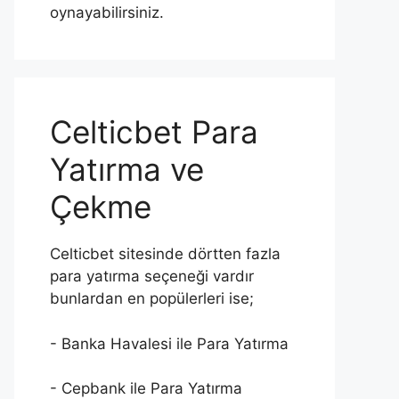
oynayabilirsiniz.
Celticbet Para
Yatırma ve
Çekme
Celticbet sitesinde dörtten fazla
para yatırma seçeneği vardır
bunlardan en popülerleri ise;
- Banka Havalesi ile Para Yatırma
- Cepbank ile Para Yatırma