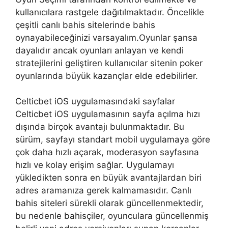
kullanıcılara rastgele dağıtılmaktadır. Öncelikle
çeşitli canlı bahis sitelerinde bahis
oynayabileceğinizi varsayalım.Oyunlar şansa
dayalıdır ancak oyunları anlayan ve kendi
stratejilerini geliştiren kullanıcılar sitenin poker
oyunlarında büyük kazançlar elde edebilirler.
Celticbet iOS uygulamasındaki sayfalar
Celticbet iOS uygulamasının sayfa açılma hızı
dışında birçok avantajı bulunmaktadır. Bu
sürüm, sayfayı standart mobil uygulamaya göre
çok daha hızlı açarak, moderasyon sayfasına
hızlı ve kolay erişim sağlar. Uygulamayı
yükledikten sonra en büyük avantajlardan biri
adres aramanıza gerek kalmamasıdır. Canlı
bahis siteleri sürekli olarak güncellenmektedir,
bu nedenle bahisçiler, oyunculara güncellenmiş