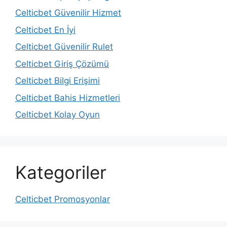
Celticbet Güvenilir Hizmet
Celticbet En İyi
Celticbet Güvenilir Rulet
Celticbet Giriş Çözümü
Celticbet Bilgi Erişimi
Celticbet Bahis Hizmetleri
Celticbet Kolay Oyun
Kategoriler
Celticbet Promosyonlar