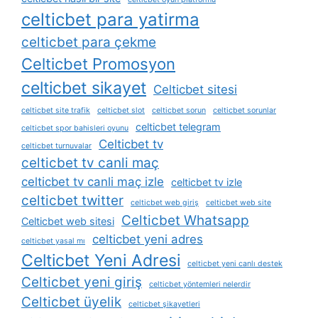
celticbet para yatirma
celticbet para çekme
Celticbet Promosyon
celticbet sikayet
Celticbet sitesi
celticbet site trafik
celticbet slot
celticbet sorun
celticbet sorunlar
celticbet telegram
celticbet spor bahisleri oyunu
Celticbet tv
celticbet turnuvalar
celticbet tv canli maç
celticbet tv canli maç izle
celticbet tv izle
celticbet twitter
celticbet web giriş
celticbet web site
Celticbet Whatsapp
Celticbet web sitesi
celticbet yeni adres
celticbet yasal mı
Celticbet Yeni Adresi
celticbet yeni canlı destek
Celticbet yeni giriş
celticbet yöntemleri nelerdir
Celticbet üyelik
celticbet şikayetleri