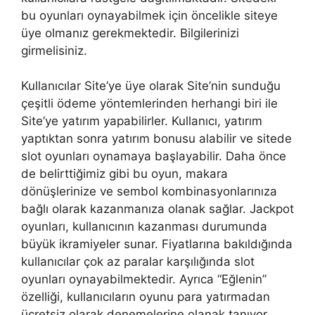
bu oyunları oynayabilmek için öncelikle siteye
üye olmanız gerekmektedir. Bilgilerinizi
girmelisiniz.
Kullanıcılar Site’ye üye olarak Site’nin sunduğu
çeşitli ödeme yöntemlerinden herhangi biri ile
Site’ye yatırım yapabilirler. Kullanıcı, yatırım
yaptıktan sonra yatırım bonusu alabilir ve sitede
slot oyunları oynamaya başlayabilir. Daha önce
de belirttiğimiz gibi bu oyun, makara
dönüşlerinize ve sembol kombinasyonlarınıza
bağlı olarak kazanmanıza olanak sağlar. Jackpot
oyunları, kullanıcının kazanması durumunda
büyük ikramiyeler sunar. Fiyatlarına bakıldığında
kullanıcılar çok az paralar karşılığında slot
oyunları oynayabilmektedir. Ayrıca “Eğlenin”
özelliği, kullanıcıların oyunu para yatırmadan
ücretsiz olarak denemelerine olanak tanıyor.