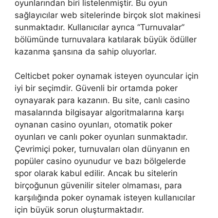
oyunlarından biri listelenmiştir. Bu oyun
sağlayıcılar web sitelerinde birçok slot makinesi
sunmaktadır. Kullanıcılar ayrıca “Turnuvalar”
bölümünde turnuvalara katılarak büyük ödüller
kazanma şansına da sahip oluyorlar.
Celticbet poker oynamak isteyen oyuncular için
iyi bir seçimdir. Güvenli bir ortamda poker
oynayarak para kazanın. Bu site, canlı casino
masalarında bilgisayar algoritmalarına karşı
oynanan casino oyunları, otomatik poker
oyunları ve canlı poker oyunları sunmaktadır.
Çevrimiçi poker, turnuvaları olan dünyanın en
popüler casino oyunudur ve bazı bölgelerde
spor olarak kabul edilir. Ancak bu sitelerin
birçoğunun güvenilir siteler olmaması, para
karşılığında poker oynamak isteyen kullanıcılar
için büyük sorun oluşturmaktadır.