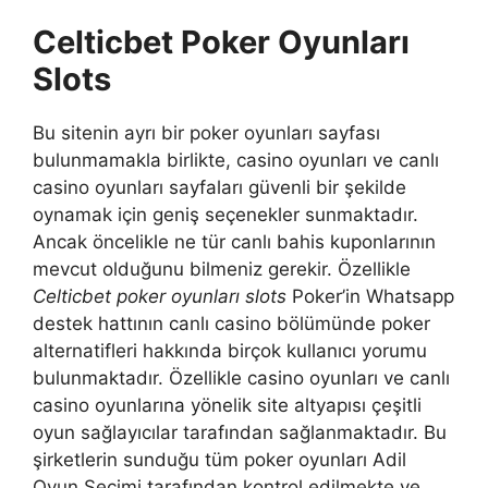
Celticbet Poker Oyunları
Slots
Bu sitenin ayrı bir poker oyunları sayfası
bulunmamakla birlikte, casino oyunları ve canlı
casino oyunları sayfaları güvenli bir şekilde
oynamak için geniş seçenekler sunmaktadır.
Ancak öncelikle ne tür canlı bahis kuponlarının
mevcut olduğunu bilmeniz gerekir. Özellikle
Celticbet poker oyunları slots
Poker’in Whatsapp
destek hattının canlı casino bölümünde poker
alternatifleri hakkında birçok kullanıcı yorumu
bulunmaktadır. Özellikle casino oyunları ve canlı
casino oyunlarına yönelik site altyapısı çeşitli
oyun sağlayıcılar tarafından sağlanmaktadır. Bu
şirketlerin sunduğu tüm poker oyunları Adil
Oyun Seçimi tarafından kontrol edilmekte ve