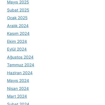
Mayıs 2025
Şubat 2025
Ocak 2025
Aralık 2024
Kasım 2024
Ekim 2024
Eylül 2024
Ağustos 2024
Temmuz 2024
Haziran 2024
Mayıs 2024
Nisan 2024
Mart 2024
Şubat 2024