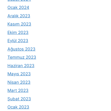
Ocak 2024
Aralık 2023
Kasım 2023
Ekim 2023
Eylül 2023
Ağustos 2023
Temmuz 2023
Haziran 2023
Mayıs 2023
Nisan 2023
Mart 2023
Şubat 2023
Ocak 2023