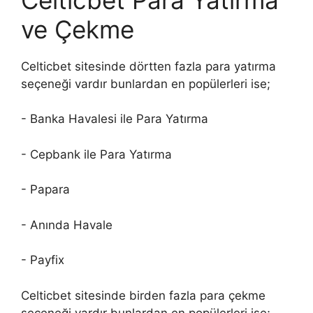
ve Çekme
Celticbet sitesinde dörtten fazla para yatırma
seçeneği vardır bunlardan en popülerleri ise;
- Banka Havalesi ile Para Yatırma
- Cepbank ile Para Yatırma
- Papara
- Anında Havale
- Payfix
Celticbet sitesinde birden fazla para çekme
seçeneği vardır bunlardan en popülerleri ise;