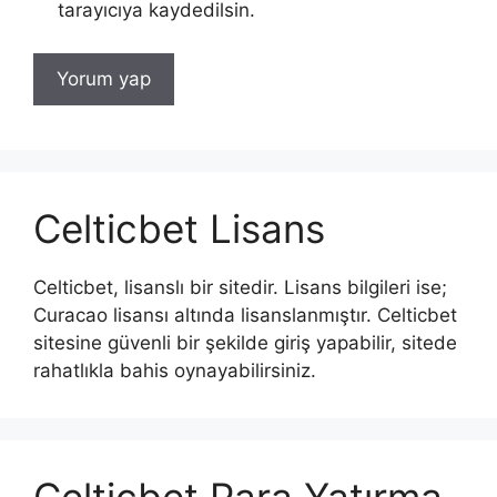
tarayıcıya kaydedilsin.
Celticbet Lisans
Celticbet, lisanslı bir sitedir. Lisans bilgileri ise;
Curacao lisansı altında lisanslanmıştır. Celticbet
sitesine güvenli bir şekilde giriş yapabilir, sitede
rahatlıkla bahis oynayabilirsiniz.
Celticbet Para Yatırma