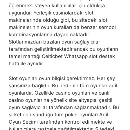
öğrenmek isteyen kullanıcılar için oldukça
uygundur. Yerleşik casinolardaki slot
makinelerinde olduğu gibi, bu sitedeki slot
makinelerinin oyun kuralları da benzer sembol
kombinasyonlarına dayanmaktadır.
Slotlarımızdan bazıları oyun sağlayıcılar
tarafından geliştirilmektedir ancak bu oyunların
temel mantığı Celticbet Whatsapp slot destek
hattı ile aynıdır.
Slot oyunları oyun bilgisi gerektirmez. Her şey
şansınıza bağlıdır. Bu nedenle tüm oyunlar adil
oyunlardır. Özellikle casino oyunları ve canlı
casino oyunlarına yönelik site altyapısı çeşitli
oyun sağlayıcılar tarafından sağlanmaktadır. Bu
şirketlerin sunduğu tüm poker oyunları Adil
Oyun Seçimi tarafından kontrol edilmekte ve
kullanıcılara rastgele dağıtılmaktadır. Sitedeki