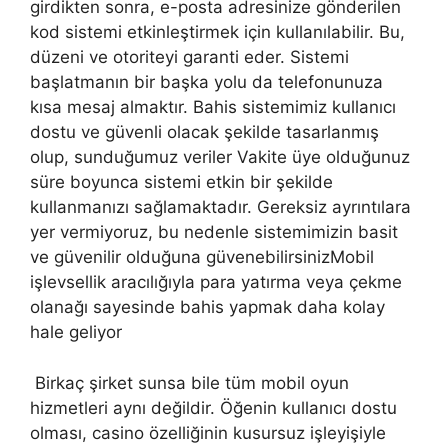
girdikten sonra, e-posta adresinize gönderilen
kod sistemi etkinleştirmek için kullanılabilir. Bu,
düzeni ve otoriteyi garanti eder. Sistemi
başlatmanın bir başka yolu da telefonunuza
kısa mesaj almaktır. Bahis sistemimiz kullanıcı
dostu ve güvenli olacak şekilde tasarlanmış
olup, sunduğumuz veriler Vakite üye olduğunuz
süre boyunca sistemi etkin bir şekilde
kullanmanızı sağlamaktadır. Gereksiz ayrıntılara
yer vermiyoruz, bu nedenle sistemimizin basit
ve güvenilir olduğuna güvenebilirsinizMobil
işlevsellik aracılığıyla para yatırma veya çekme
olanağı sayesinde bahis yapmak daha kolay
hale geliyor
Birkaç şirket sunsa bile tüm mobil oyun
hizmetleri aynı değildir. Öğenin kullanıcı dostu
olması, casino özelliğinin kusursuz işleyişiyle