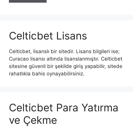
Celticbet Lisans
Celticbet, lisanslı bir sitedir. Lisans bilgileri ise;
Curacao lisansı altında lisanslanmıştır. Celticbet
sitesine güvenli bir şekilde giriş yapabilir, sitede
rahatlıkla bahis oynayabilirsiniz.
Celticbet Para Yatırma
ve Çekme