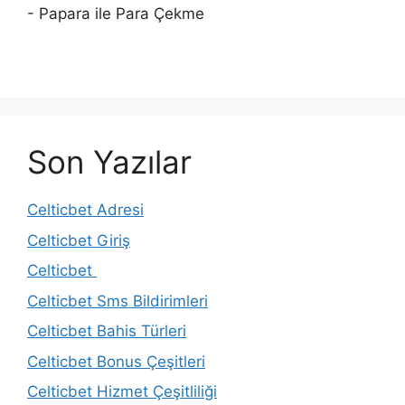
- Papara ile Para Çekme
Son Yazılar
Celticbet Adresi
Celticbet Giriş
Celticbet
Celticbet Sms Bildirimleri
Celticbet Bahis Türleri
Celticbet Bonus Çeşitleri
Celticbet Hizmet Çeşitliliği