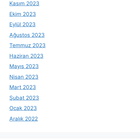
Kasım 2023
Ekim 2023
Eylül 2023
Ağustos 2023
Temmuz 2023
Haziran 2023
Mayıs 2023
Nisan 2023
Mart 2023
Şubat 2023
Ocak 2023
Aralık 2022