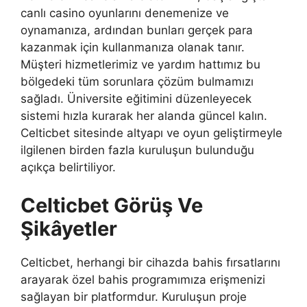
canlı casino oyunlarını denemenize ve
oynamanıza, ardından bunları gerçek para
kazanmak için kullanmanıza olanak tanır.
Müşteri hizmetlerimiz ve yardım hattımız bu
bölgedeki tüm sorunlara çözüm bulmamızı
sağladı. Üniversite eğitimini düzenleyecek
sistemi hızla kurarak her alanda güncel kalın.
Celticbet sitesinde altyapı ve oyun geliştirmeyle
ilgilenen birden fazla kuruluşun bulunduğu
açıkça belirtiliyor.
Celticbet Görüş Ve
Şikâyetler
Celticbet, herhangi bir cihazda bahis fırsatlarını
arayarak özel bahis programımıza erişmenizi
sağlayan bir platformdur. Kuruluşun proje