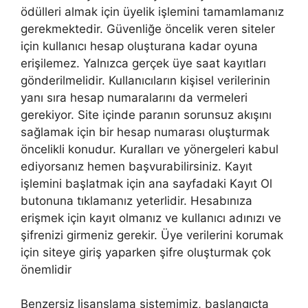
ödülleri almak için üyelik işlemini tamamlamanız
gerekmektedir. Güvenliğe öncelik veren siteler
için kullanıcı hesap oluşturana kadar oyuna
erişilemez. Yalnızca gerçek üye saat kayıtları
gönderilmelidir. Kullanıcıların kişisel verilerinin
yanı sıra hesap numaralarını da vermeleri
gerekiyor. Site içinde paranın sorunsuz akışını
sağlamak için bir hesap numarası oluşturmak
öncelikli konudur. Kuralları ve yönergeleri kabul
ediyorsanız hemen başvurabilirsiniz. Kayıt
işlemini başlatmak için ana sayfadaki Kayıt Ol
butonuna tıklamanız yeterlidir. Hesabınıza
erişmek için kayıt olmanız ve kullanıcı adınızı ve
şifrenizi girmeniz gerekir. Üye verilerini korumak
için siteye giriş yaparken şifre oluşturmak çok
önemlidir
Benzersiz lisanslama sistemimiz, başlangıçta