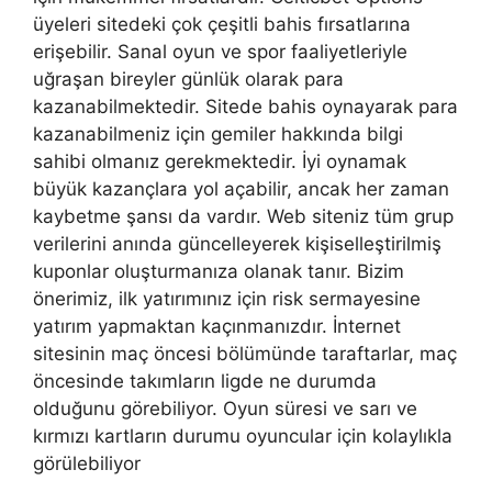
üyeleri sitedeki çok çeşitli bahis fırsatlarına
erişebilir. Sanal oyun ve spor faaliyetleriyle
uğraşan bireyler günlük olarak para
kazanabilmektedir. Sitede bahis oynayarak para
kazanabilmeniz için gemiler hakkında bilgi
sahibi olmanız gerekmektedir. İyi oynamak
büyük kazançlara yol açabilir, ancak her zaman
kaybetme şansı da vardır. Web siteniz tüm grup
verilerini anında güncelleyerek kişiselleştirilmiş
kuponlar oluşturmanıza olanak tanır. Bizim
önerimiz, ilk yatırımınız için risk sermayesine
yatırım yapmaktan kaçınmanızdır. İnternet
sitesinin maç öncesi bölümünde taraftarlar, maç
öncesinde takımların ligde ne durumda
olduğunu görebiliyor. Oyun süresi ve sarı ve
kırmızı kartların durumu oyuncular için kolaylıkla
görülebiliyor