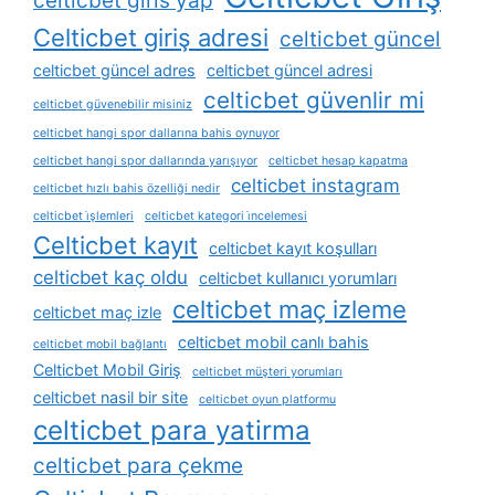
celticbet giris yap
Celticbet giriş adresi
celticbet güncel
celticbet güncel adres
celticbet güncel adresi
celticbet güvenlir mi
celticbet güvenebilir misiniz
celticbet hangi spor dallarına bahis oynuyor
celticbet hangi spor dallarında yarışıyor
celticbet hesap kapatma
celticbet instagram
celticbet hızlı bahis özelliği nedir
celticbet i̇şlemleri
celticbet kategori i̇ncelemesi
Celticbet kayıt
celticbet kayıt koşulları
celticbet kaç oldu
celticbet kullanıcı yorumları
celticbet maç izleme
celticbet maç izle
celticbet mobil canlı bahis
celticbet mobil bağlantı
Celticbet Mobil Giriş
celticbet müşteri yorumları
celticbet nasil bir site
celticbet oyun platformu
celticbet para yatirma
celticbet para çekme