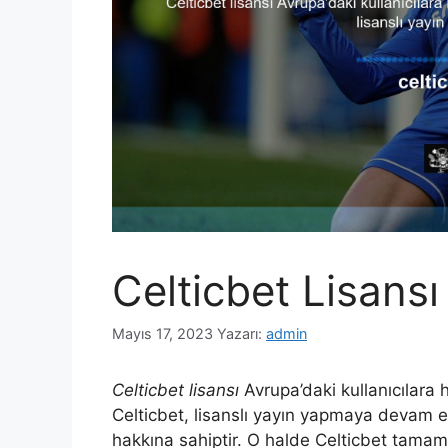
Celticbet Lisansı
Mayıs 17, 2023
Yazarı:
admin
Celticbet lisansı
Avrupa’daki kullanıcılara 
Celticbet, lisanslı yayın yapmaya devam 
hakkına sahiptir. O halde Celticbet tamam