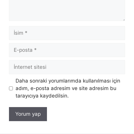
İsim
E-
posta
İnternet
sitesi
Daha sonraki yorumlarımda kullanılması için
adım, e-posta adresim ve site adresim bu
tarayıcıya kaydedilsin.