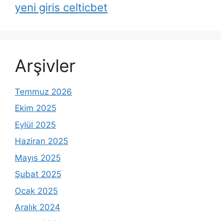
yeni giris celticbet
Arşivler
Temmuz 2026
Ekim 2025
Eylül 2025
Haziran 2025
Mayıs 2025
Şubat 2025
Ocak 2025
Aralık 2024