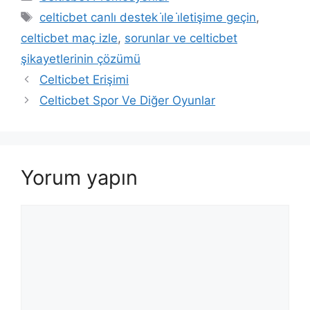
Etiketler
celticbet canlı destek i̇le i̇letişime geçin
,
celticbet maç izle
,
sorunlar ve celticbet
şikayetlerinin çözümü
Celticbet Erişimi
Celticbet Spor Ve Diğer Oyunlar
Yorum yapın
Yorum