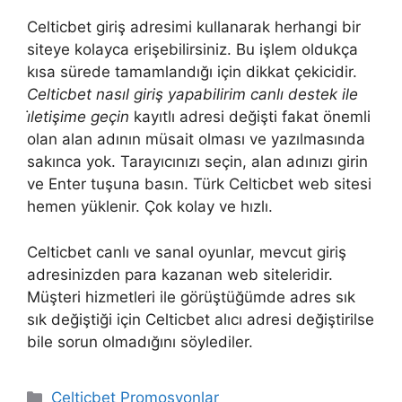
Celticbet giriş adresimi kullanarak herhangi bir
siteye kolayca erişebilirsiniz. Bu işlem oldukça
kısa sürede tamamlandığı için dikkat çekicidir.
Celticbet nasıl giriş yapabilirim canlı destek ile
i̇letişime geçin
kayıtlı adresi değişti fakat önemli
olan alan adının müsait olması ve yazılmasında
sakınca yok. Tarayıcınızı seçin, alan adınızı girin
ve Enter tuşuna basın. Türk Celticbet web sitesi
hemen yüklenir. Çok kolay ve hızlı.
Celticbet canlı ve sanal oyunlar, mevcut giriş
adresinizden para kazanan web siteleridir.
Müşteri hizmetleri ile görüştüğümde adres sık
sık değiştiği için Celticbet alıcı adresi değiştirilse
bile sorun olmadığını söylediler.
Kategoriler
Celticbet Promosyonlar