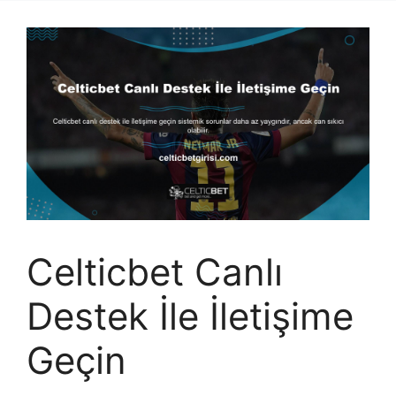
Celticbet Canlı
Destek İle İletişime
Geçin