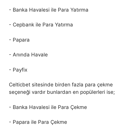
- Banka Havalesi ile Para Yatırma
- Cepbank ile Para Yatırma
- Papara
- Anında Havale
- Payfix
Celticbet sitesinde birden fazla para çekme
seçeneği vardır bunlardan en popülerleri ise;
- Banka Havalesi ile Para Çekme
- Papara ile Para Çekme