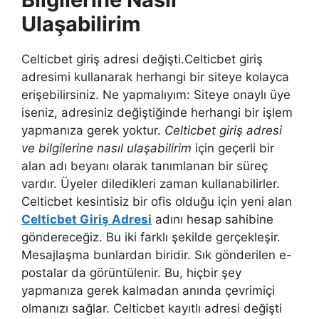
Ulaşabilirim
Celticbet giriş adresi değişti.Celticbet giriş
adresimi kullanarak herhangi bir siteye kolayca
erişebilirsiniz. Ne yapmalıyım: Siteye onaylı üye
iseniz, adresiniz değiştiğinde herhangi bir işlem
yapmanıza gerek yoktur.
Celticbet giriş adresi
ve bilgilerine nasıl ulaşabilirim
için geçerli bir
alan adı beyanı olarak tanımlanan bir süreç
vardır. Üyeler diledikleri zaman kullanabilirler.
Celticbet kesintisiz bir ofis olduğu için yeni alan
Celticbet Giriş Adresi
adını hesap sahibine
göndereceğiz. Bu iki farklı şekilde gerçekleşir.
Mesajlaşma bunlardan biridir. Sık gönderilen e-
postalar da görüntülenir. Bu, hiçbir şey
yapmanıza gerek kalmadan anında çevrimiçi
olmanızı sağlar. Celticbet kayıtlı adresi değişti