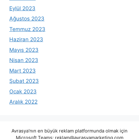
Eylül 2023
Ağustos 2023
Temmuz 2023
Haziran 2023
Mayıs 2023
Nisan 2023
Mart 2023
Şubat 2023
Ocak 2023
Aralık 2022
Avrasya'nın en büyük reklam platformunda olmak için
Microsoft Teams:
reklam@avrasyamarketing.com