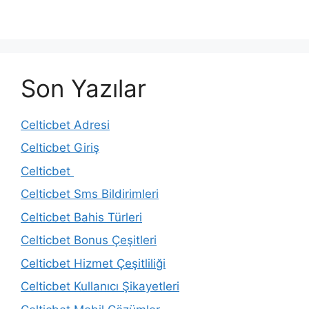
Son Yazılar
Celticbet Adresi
Celticbet Giriş
Celticbet
Celticbet Sms Bildirimleri
Celticbet Bahis Türleri
Celticbet Bonus Çeşitleri
Celticbet Hizmet Çeşitliliği
Celticbet Kullanıcı Şikayetleri