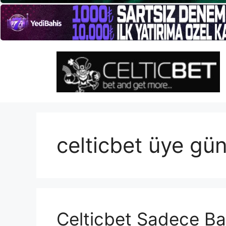
İçeriğe
atla
celticbet üye gü
Celticbet Sadece Ba