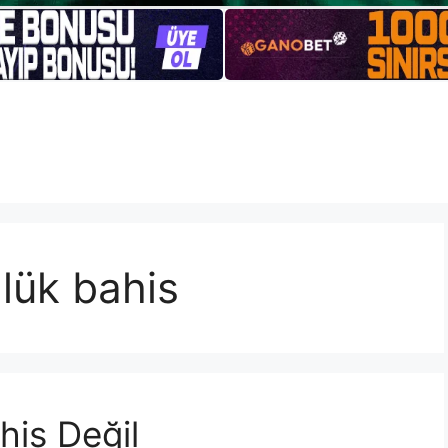
nlük bahis
his Değil