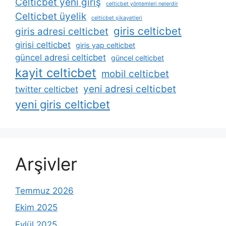
Celticbet yeni giriş
celticbet yöntemleri nelerdir
Celticbet üyelik
celticbet şikayetleri
giris celticbet
giris adresi celticbet
girisi celticbet
giris yap celticbet
güncel adresi celticbet
güncel celticbet
kayit celticbet
mobil celticbet
yeni adresi celticbet
twitter celticbet
yeni giris celticbet
Arşivler
Temmuz 2026
Ekim 2025
Eylül 2025