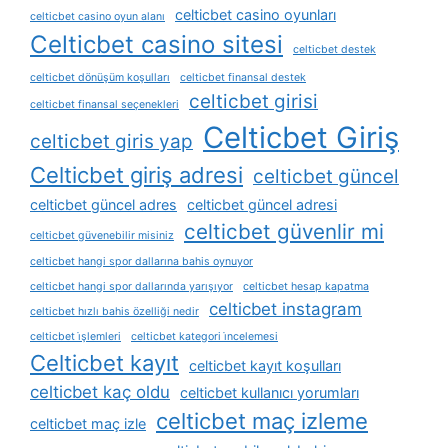
celticbet casino oyunları
celticbet casino oyun alanı
Celticbet casino sitesi
celticbet destek
celticbet dönüşüm koşulları
celticbet finansal destek
celticbet girisi
celticbet finansal seçenekleri
Celticbet Giriş
celticbet giris yap
Celticbet giriş adresi
celticbet güncel
celticbet güncel adres
celticbet güncel adresi
celticbet güvenlir mi
celticbet güvenebilir misiniz
celticbet hangi spor dallarına bahis oynuyor
celticbet hangi spor dallarında yarışıyor
celticbet hesap kapatma
celticbet instagram
celticbet hızlı bahis özelliği nedir
celticbet i̇şlemleri
celticbet kategori i̇ncelemesi
Celticbet kayıt
celticbet kayıt koşulları
celticbet kaç oldu
celticbet kullanıcı yorumları
celticbet maç izleme
celticbet maç izle