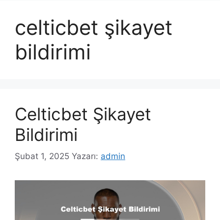
celticbet şikayet
bildirimi
Celticbet Şikayet
Bildirimi
Şubat 1, 2025
Yazarı:
admin