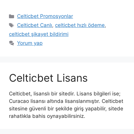
Kategoriler
Celticbet Promosyonlar
Etiketler
Celticbet Canlı
,
celticbet hızlı ödeme
,
celticbet şikayet bildirimi
Yorum yap
Celticbet Lisans
Celticbet, lisanslı bir sitedir. Lisans bilgileri ise;
Curacao lisansı altında lisanslanmıştır. Celticbet
sitesine güvenli bir şekilde giriş yapabilir, sitede
rahatlıkla bahis oynayabilirsiniz.