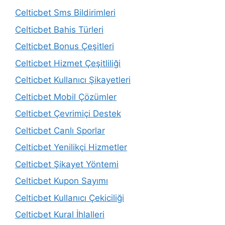
Celticbet Sms Bildirimleri
Celticbet Bahis Türleri
Celticbet Bonus Çeşitleri
Celticbet Hizmet Çeşitliliği
Celticbet Kullanıcı Şikayetleri
Celticbet Mobil Çözümler
Celticbet Çevrimiçi Destek
Celticbet Canlı Sporlar
Celticbet Yenilikçi Hizmetler
Celticbet Şikayet Yöntemi
Celticbet Kupon Sayımı
Celticbet Kullanıcı Çekiciliği
Celticbet Kural İhlalleri