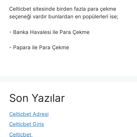
Celticbet sitesinde birden fazla para çekme
seçeneği vardır bunlardan en popülerleri ise;
- Banka Havalesi ile Para Çekme
- Papara ile Para Çekme
Son Yazılar
Celticbet Adresi
Celticbet Giriş
Celticbet