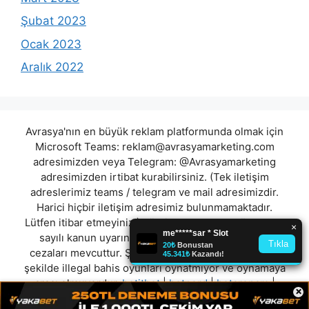
Şubat 2023
Ocak 2023
Aralık 2022
Avrasya'nın en büyük reklam platformunda olmak için
Microsoft Teams:
reklam@avrasyamarketing.com
adresimizden veya Telegram: @Avrasyamarketing
adresimizden irtibat kurabilirsiniz. (Tek iletişim
adreslerimiz teams / telegram ve mail adresimizdir.
Harici hiçbir iletişim adresimiz bulunmamaktadır.
Lütfen itibar etmeyiniz.) Türkiye yasalarına göre 7258
sayılı kanun uyarınca yasa dışı bahis oynamanın
cezaları mevcuttur. Şu an bulunduğunuz site hiç bir
şekilde illegal bahis oyunları oynatmıyor ve oynamaya
aracı olmuyordur.
betitbet
|
betpord
|
betarenam
|
×
southbet
|
24win
|
albibet
|
babilbet
|
betbinans