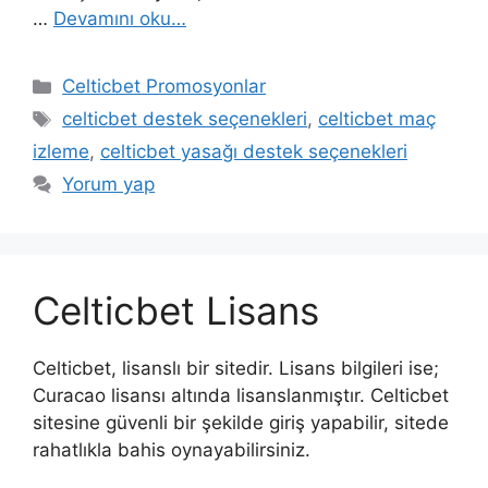
…
Devamını oku…
Kategoriler
Celticbet Promosyonlar
Etiketler
celticbet destek seçenekleri
,
celticbet maç
izleme
,
celticbet yasağı destek seçenekleri
Yorum yap
Celticbet Lisans
Celticbet, lisanslı bir sitedir. Lisans bilgileri ise;
Curacao lisansı altında lisanslanmıştır. Celticbet
sitesine güvenli bir şekilde giriş yapabilir, sitede
rahatlıkla bahis oynayabilirsiniz.