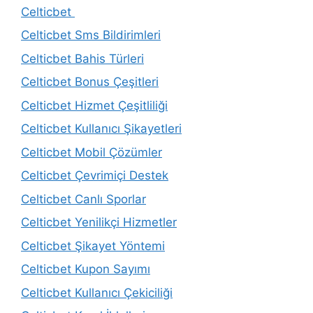
Celticbet
Celticbet Sms Bildirimleri
Celticbet Bahis Türleri
Celticbet Bonus Çeşitleri
Celticbet Hizmet Çeşitliliği
Celticbet Kullanıcı Şikayetleri
Celticbet Mobil Çözümler
Celticbet Çevrimiçi Destek
Celticbet Canlı Sporlar
Celticbet Yenilikçi Hizmetler
Celticbet Şikayet Yöntemi
Celticbet Kupon Sayımı
Celticbet Kullanıcı Çekiciliği