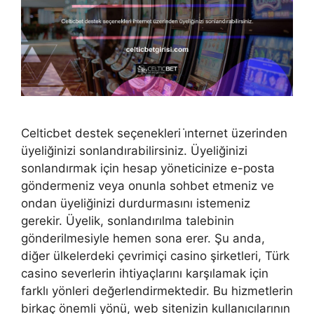
Celticbet destek seçenekleri i̇nternet üzerinden
üyeliğinizi sonlandırabilirsiniz. Üyeliğinizi
sonlandırmak için hesap yöneticinize e-posta
göndermeniz veya onunla sohbet etmeniz ve
ondan üyeliğinizi durdurmasını istemeniz
gerekir. Üyelik, sonlandırılma talebinin
gönderilmesiyle hemen sona erer. Şu anda,
diğer ülkelerdeki çevrimiçi casino şirketleri, Türk
casino severlerin ihtiyaçlarını karşılamak için
farklı yönleri değerlendirmektedir. Bu hizmetlerin
birkaç önemli yönü, web sitenizin kullanıcılarının