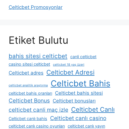
Celticbet Promosyonlar
Etiket Bulutu
bahis sitesi celticbet
canli celticbet
casino sitesi celticbet
celticbet 18 yaş üzeri
Celticbet Adresi
Celticbet adres
Celticbet Bahis
celticbet analitik araştırma
Celticbet bahis sitesi
celticbet bahis oranları
Celticbet Bonus
Celticbet bonusları
Celticbet Canlı
celticbet canli maç izle
Celticbet canlı casino
Celticbet canlı bahis
celticbet canlı casino oyunları
celticbet canlı yayın