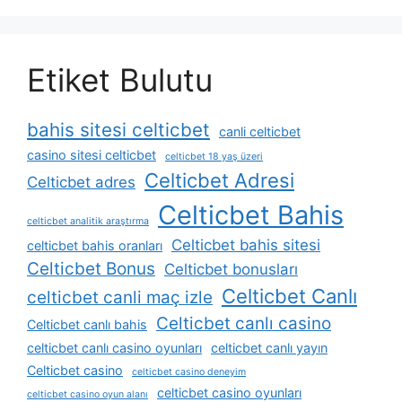
Etiket Bulutu
bahis sitesi celticbet
canli celticbet
casino sitesi celticbet
celticbet 18 yaş üzeri
Celticbet Adresi
Celticbet adres
Celticbet Bahis
celticbet analitik araştırma
Celticbet bahis sitesi
celticbet bahis oranları
Celticbet Bonus
Celticbet bonusları
Celticbet Canlı
celticbet canli maç izle
Celticbet canlı casino
Celticbet canlı bahis
celticbet canlı casino oyunları
celticbet canlı yayın
Celticbet casino
celticbet casino deneyim
celticbet casino oyunları
celticbet casino oyun alanı