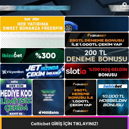
×
Celticbet GİRİŞ İÇİN TIKLAYINIZ!