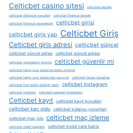
Celticbet casino sitesi
celticbet destek
celticbet dönüşüm koşulları
celticbet finansal destek
celticbet girisi
celticbet finansal seçenekleri
Celticbet Giriş
celticbet giris yap
Celticbet giriş adresi
celticbet güncel
celticbet güncel adres
celticbet güncel adresi
celticbet güvenlir mi
celticbet güvenebilir misiniz
celticbet hangi spor dallarına bahis oynuyor
celticbet hangi spor dallarında yarışıyor
celticbet hesap kapatma
celticbet instagram
celticbet hızlı bahis özelliği nedir
celticbet i̇şlemleri
celticbet kategori i̇ncelemesi
Celticbet kayıt
celticbet kayıt koşulları
celticbet kaç oldu
celticbet kullanıcı yorumları
celticbet maç izleme
celticbet maç izle
celticbet mobil canlı bahis
celticbet mobil bağlantı