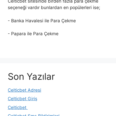
Celticbet sitesinde birden fazla para çekme
seçeneği vardır bunlardan en popülerleri ise;
- Banka Havalesi ile Para Çekme
- Papara ile Para Çekme
Son Yazılar
Celticbet Adresi
Celticbet Giriş
Celticbet