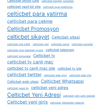
Celticbet Mobil Giriş
celticbet müşteri yorumları
celticbet nasil bir site
celticbet oyun platformu
celticbet para yatirma
celticbet para çekme
Celticbet Promosyon
celticbet sikayet
Celticbet sitesi
celticbet site trafik
celticbet slot
celticbet sorun
celticbet sorunlar
celticbet telegram
celticbet spor bahisleri oyunu
Celticbet tv
celticbet turnuvalar
celticbet tv canli maç
celticbet tv canli maç izle
celticbet tv izle
celticbet twitter
celticbet web giriş
celticbet web site
Celticbet Whatsapp
Celticbet web sitesi
celticbet yeni adres
celticbet yasal mı
Celticbet Yeni Adresi
celticbet yeni canlı destek
Celticbet yeni giriş
celticbet yöntemleri nelerdir